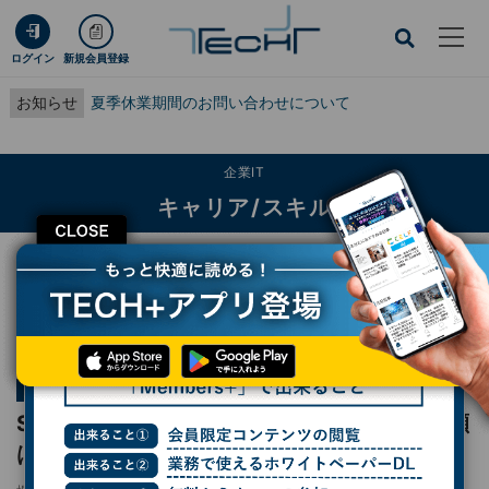
ログイン
新規会員登録
お知らせ
夏季休業期間のお問い合わせについて
企業IT
キャリア/スキル
CLOSE
TECH+
企業IT
キャリア/スキル
Spectee CEO 村上建治郎氏が選ぶ一冊『成瀬は天下を取りにいく』
連載
経営者たちの書架
第5回
Spectee CEO 村上建治郎氏が選ぶ一冊『成瀬
は天下を取りにいく』