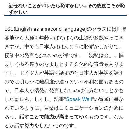
話せないことがバレたら恥ずかしい…その態度こそが恥
ずかしい
ESL(English as a second language)のクラスには世界
各地から人種も年齢もばらばらの生徒が多数やってき
ますが、中でも日本人はほんとうに恥ずかしがりで、
授業中の発言も少ないのが常です。「沈黙は金」、慎
ましく振る舞うのをよしとする文化的な背景もありま
すし、ドイツ人が英語を話すのと日本人が英語を話す
のでは明らかに難易度が違うという不利な面もあるの
で、日本人が活発に発言しないのは仕方ないことかも
しれません。しかし、記事"
Speak Well
"の冒頭に書か
れているように、言葉はコミュニケーションのために
あり、
話すことで能力が高まってゆく
ものです。なん
とか話す努力をしたいものです。