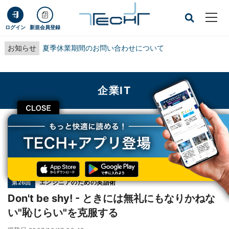
ログイン
新規会員登録
お知らせ
夏季休業期間のお問い合わせについて
企業IT
CLOSE
TECH+
企業IT
Don't be shy! - ときには無礼にもなりかねない"恥じらい"を克服する
連載
エンジニアのための英語術
第26回
Don't be shy! - ときには無礼にもなりかねな
い"恥じらい"を克服する