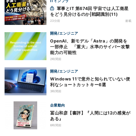
ITインフラ
軍事とIT 第674回 宇宙では人工衛星
をどう見分けるのか|戦闘識別(11)
23分前
連載
開発/エンジニア
OpenAI、新モデル「Astra」の開発を
一部停止 「重大」水準のサイバー攻撃
能力の可能性
2時間前
開発/エンジニア
Windows 11で意外と知られていない便
利なショートカットキー6選
3時間前
企業動向
冨山和彦【書評】『人間には12の感覚が
ある』
6時間前