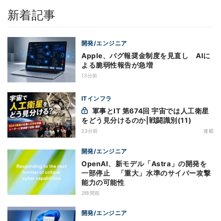
新着記事
開発/エンジニア
Apple、バグ報奨金制度を見直し AIに
よる脆弱性報告が急増
13分前
ITインフラ
軍事とIT 第674回 宇宙では人工衛星
をどう見分けるのか|戦闘識別(11)
23分前
連載
開発/エンジニア
OpenAI、新モデル「Astra」の開発を
一部停止 「重大」水準のサイバー攻撃
能力の可能性
2時間前
開発/エンジニア