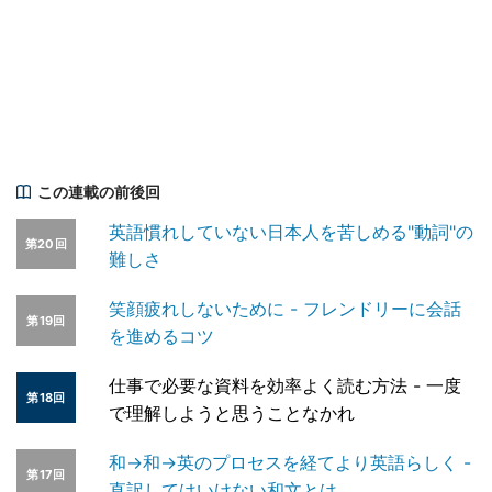
この連載の前後回
英語慣れしていない日本人を苦しめる"動詞"の
第20回
難しさ
笑顔疲れしないために - フレンドリーに会話
第19回
を進めるコツ
仕事で必要な資料を効率よく読む方法 - 一度
第18回
で理解しようと思うことなかれ
和→和→英のプロセスを経てより英語らしく -
第17回
直訳してはいけない和文とは