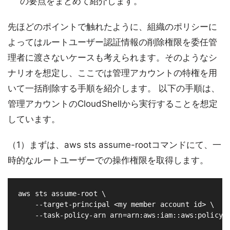
の要点をまとめて紹介します。
先ほどのポイントで触れたように、組織のポリシーに
よってはルートユーザー認証情報の削除権限を委任管
理者に渡さないケースも考えられます。そのようなシ
ナリオを想定し、ここでは管理アカウントの特権を用
いて一括削除する手順を紹介します。 以下の手順は、
管理アカウントのCloudShellから実行することを想定
しています。
（1）まずは、aws sts assume-rootコマンドにて、一
時的なルートユーザーでの操作権限を取得します。
aws sts assume-root 
\
--target-principal
 <my member account 
id
>
\
--task-policy-arn
arn
=