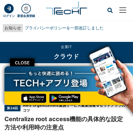
ログイン
新規会員登録
お知らせ
プライバシーポリシーを一部改訂しました
企業IT
クラウド
CLOSE
TECH+
企業IT
クラウド
Centralize root access機能の具体的な設定方法や利用時の注意点
連載
AWS Organizations連携サービス最新情報＆セットアップの
第24回
コツ
Centralize root access機能の具体的な設定
方法や利用時の注意点