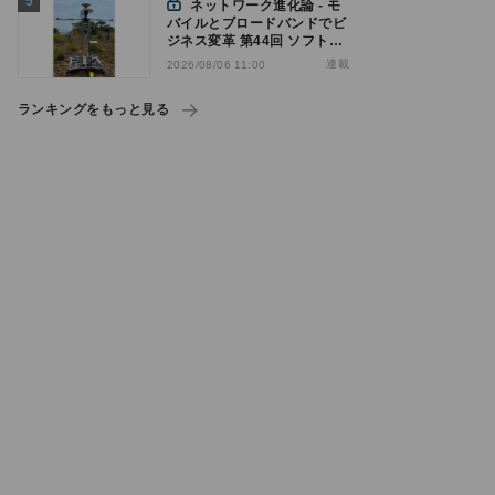
ネットワーク進化論 - モ
バイルとブロードバンドでビ
ジネス変革 第44回 ソフトバ
ンクが「HAPS」のプレ商用
連載
2026/08/06 11:00
サービス開始を表明、本格的
な商用展開のめどは
ランキングをもっと見る