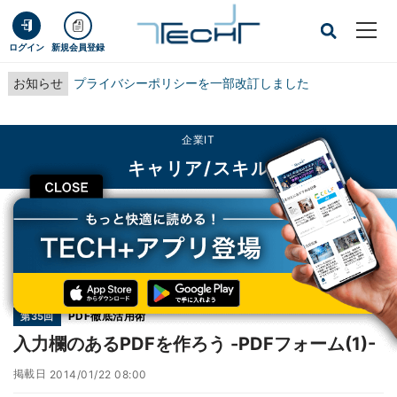
ログイン
新規会員登録
お知らせ
プライバシーポリシーを一部改訂しました
企業IT
キャリア/スキル
CLOSE
TECH+
企業IT
キャリア/スキル
入力欄のあるPDFを作ろう -PDFフォーム(1)-
連載
PDF徹底活用術
第35回
入力欄のあるPDFを作ろう -PDFフォーム(1)-
掲載日
2014/01/22 08:00