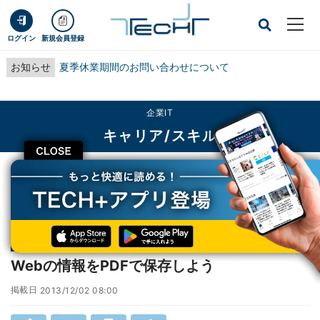
ログイン
新規会員登録
お知らせ
夏季休業期間のお問い合わせについて
企業IT
キャリア/スキル
CLOSE
TECH+
企業IT
キャリア/スキル
Webの情報をPDFで保存しよう
連載
PDF徹底活用術
第31回
Webの情報をPDFで保存しよう
掲載日
2013/12/02 08:00