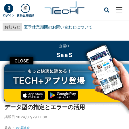
ログイン
新規会員登録
お知らせ
夏季休業期間のお問い合わせについて
企業IT
SaaS
CLOSE
TECH+
企業IT
SaaS
データ型の指定とエラーの活用
連載
Excelをノーコードで自動化しよう! パワークエリの教科書
第12回
データ型の指定とエラーの活用
掲載日
2024/07/29 11:00
著者：
相澤裕介