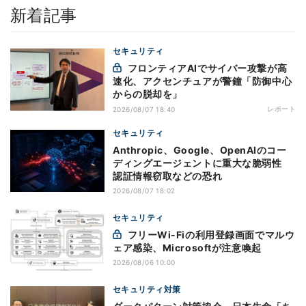
新着記事
セキュリティ
フロンティアAIでサイバー攻撃が高
速化、アクセンチュアが警鐘「防御中心
からの脱却を」
レポート
2026/08/07 18:40
セキュリティ
Anthropic、Google、OpenAIのコー
ディングエージェントに重大な脆弱性
認証情報窃取などの恐れ
2026/08/07 18:02
セキュリティ
フリーWi-Fiの利用登録画面でマルウ
ェア感染、Microsoftが注意喚起
2026/08/06 10:00
セキュリティ対策