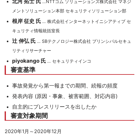
北河 拓士 氏
…NTTコム ソリューションズ株式会社 マネジ
メントソリューション本部 セキュリティソリューション部
根岸 征史 氏
… 株式会社インターネットイニシアティブ セ
キュリティ情報統括室長
辻 伸弘 氏
… SBテクノロジー株式会社 プリンシパルセキュ
リティリサーチャー
piyokango 氏
… セキュリティインコ
審査基準
事故発覚から第一報までの期間、続報の頻度
発表内容 (原因・事象、被害範囲、対応内容)
自主的にプレスリリースを出したか
審査対象期間
2020年1月～2020年12月