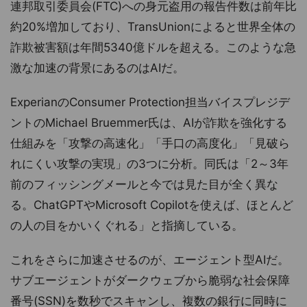
連邦取引委員会(FTC)への身元盗用の報告件数は前年比
約20%増加しており、TransUnionによると世界全体の
詐欺被害額は年間5340億ドルを超える。このような急
激な加速の背景にあるのはAIだ。
ExperianのConsumer Protection担当バイスプレジデ
ントのMichael Bruemmer氏は、AIが詐欺を強化する
仕組みを「攻撃の高速化」「手口の高度化」「見破ら
れにくい攻撃の実現」の3つに分析。同氏は「2～3年
前のフィッシングメールと今では見た目が全く異な
る。ChatGPTやMicrosoft Copilotを使えば、ほとんど
の人の目をかいくぐれる」と指摘している。
これをさらに加速させるのが、エージェント型AIだ。
サブエージェントがダークウェブから脆弱な社会保障
番号(SSN)を数秒でスキャンし、複数の銀行に同時に