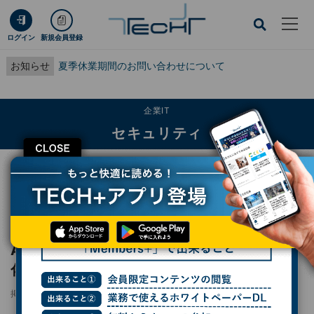
ログイン
新規会員登録
お知らせ
夏季休業期間のお問い合わせについて
企業IT
セキュリティ
CLOSE
TECH+
企業IT
セキュリティ
AIが変えるデジタル詐欺の実態 - 手口の高度化と被害の急拡大
レポート
AIが変えるデジタル詐欺の実態 - 手口の高度
化と被害の急拡大
掲載日
2026/05/12 10:11