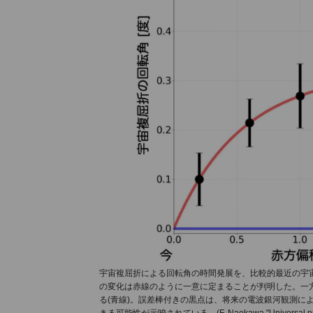
宇宙複屈折による回転角の時間発展を、比較的最近の宇
の変化は赤線のように一意に定まることが判明した。一
る(青線)。誤差棒付きの黒点は、将来の電波銀河観測に