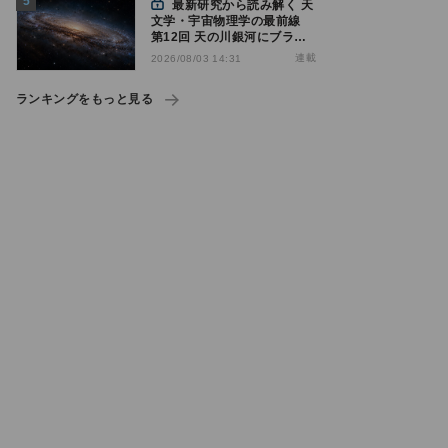
最新研究から読み解く 天
文学・宇宙物理学の最前線
第12回 天の川銀河にブラッ
クホール1億7000万個？ - 大
連載
2026/08/03 14:31
規模計算が描くその分布
ランキングをもっと見る