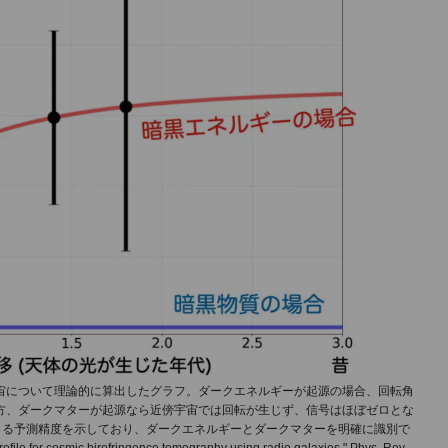
宙について理論的に算出したグラフ。ダークエネルギーが起源の場合、回転角
方、ダークマターが起源なら近傍宇宙では回転が生じず、信号はほぼゼロとな
よる予測精度を示しており、ダークエネルギーとダークマターを明確に識別で