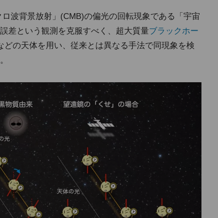
クロ波背景放射」(CMB)の偏光の回転現象である「宇宙
誤差という観測を克服すべく、超大質量
ブラックホー
」などの天体を用い、従来とは異なる手法で同現象を検
。