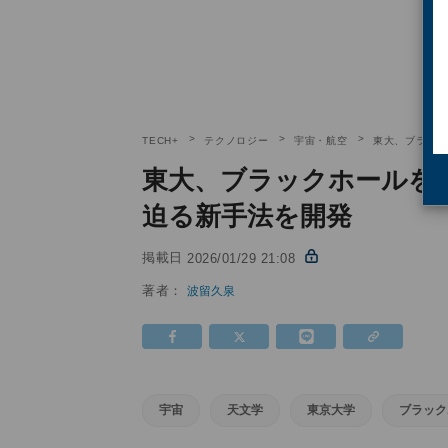
TECH+
テクノロジー
宇宙・航空
東大、ブラッ
東大、ブラックホールを
迫る新手法を開発
掲載日
2026/01/29 21:08
著者：
波留久泉
宇宙
天文学
東京大学
ブラック