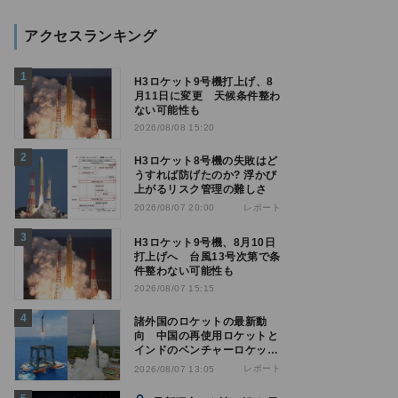
アクセスランキング
H3ロケット9号機打上げ、8
月11日に変更 天候条件整わ
ない可能性も
2026/08/08 15:20
H3ロケット8号機の失敗はど
うすれば防げたのか? 浮かび
上がるリスク管理の難しさ
レポート
2026/08/07 20:00
H3ロケット9号機、8月10日
打上げへ 台風13号次第で条
件整わない可能性も
2026/08/07 15:15
諸外国のロケットの最新動
向 中国の再使用ロケットと
インドのベンチャーロケット
の成功
レポート
2026/08/07 13:05