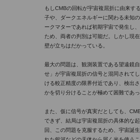
もしCMBの回転が宇宙複屈折に由来す
子や、ダークエネルギーに関わる未知の
ークマターであれば初期宇宙で発生し、
ため、両者の判別は可能だ。しかし現在
壁が立ちはだかっている。
最大の問題は、観測装置である望遠鏡自
せ」が宇宙複屈折の信号と混同されてし
ける較正精度の限界付近であり、検出さ
かを切り分けることが極めて困難であっ
また、仮に信号が真実だとしても、CM
できず、結局は宇宙複屈折の具体的な起
回、この問題を克服するため、宇宙誕生
れた銀河などの天体から届く光を使うこ