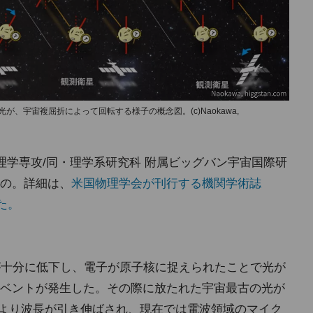
、宇宙複屈折によって回転する様子の概念図。(c)Naokawa,
理学専攻/同・理学系研究科 附属ビッグバン宇宙国際研
の。詳細は、
米国物理学会が刊行する機関学術誌
れた。
が十分に低下し、電子が原子核に捉えられたことで光が
ベントが発生した。その際に放たれた宇宙最古の光が
張により波長が引き伸ばされ、現在では電波領域のマイク