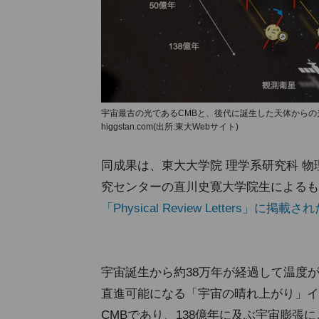
宇宙最古の光であるCMBと、後代に誕生した天体からの光が
higgstan.com(出所:東大Webサイト)
同成果は、東大大学院 理学系研究科 物
究センターの直川史寛大学院生によるも
「Physical Review Letters」に掲載さ
宇宙誕生から約38万年が経過して温度
直進可能になる「宇宙の晴れ上がり」イ
CMBであり、138億年に及ぶ宇宙膨