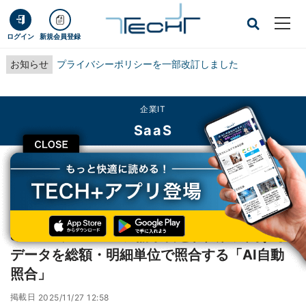
ログイン
新規会員登録
お知らせ
プライバシーポリシーを一部改訂しました
企業IT
SaaS
CLOSE
TECH+
企業IT
SaaS
Sansan、Bill Oneに請求書と仕入れに関するデータを総額・明細単位で照合す
る「AI自動照合」
Sansan、Bill Oneに請求書と仕入れに関する
データを総額・明細単位で照合する「AI自動
照合」
掲載日
2025/11/27 12:58