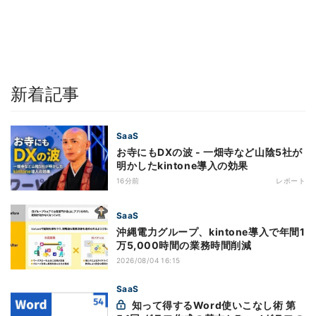
新着記事
SaaS
お寺にもDXの波 - 一畑寺など山陰5社が
明かしたkintone導入の効果
16分前
レポート
SaaS
沖縄電力グループ、kintone導入で年間1
万5,000時間の業務時間削減
2026/08/04 16:15
SaaS
知って得するWord使いこなし術 第