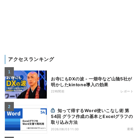
アクセスランキング
お寺にもDXの波 - 一畑寺など山陰5社が
明かしたkintone導入の効果
22時間前
レポート
知って得するWord使いこなし術 第
54回 グラフ作成の基本とExcelグラフの
取り込み方法
連載
2026/08/03 11:00