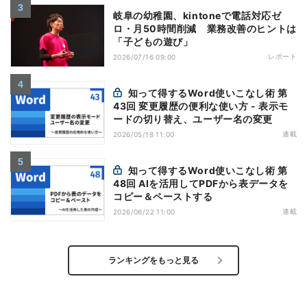
岐阜の幼稚園、kintoneで電話対応ゼ
ロ・月50時間削減 業務改善のヒントは
「子どもの遊び」
レポート
2026/07/16 09:00
知って得するWord使いこなし術 第
43回 変更履歴の便利な使い方 - 表示モ
ードの切り替え、ユーザー名の変更
連載
2026/05/18 11:00
知って得するWord使いこなし術 第
48回 AIを活用してPDFから表データを
コピー＆ペーストする
連載
2026/06/22 11:00
ランキングをもっと見る