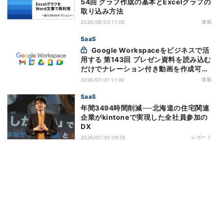
54回 グラフ作成の基本とExcelグラフの
取り込み方法
連載
2026/08/03 11:00
SaaS
Google Workspaceをビジネスで活
用する 第143回 プレゼン資料を読み込む
だけでナレーション付き動画を作成可能
になった「Google Vids」
連載
2026/07/31 11:00
SaaS
年間3494時間削減──北海道の住宅関連
企業がkintoneで実現した全社員参加の
DX
レポート
2026/07/30 09:05