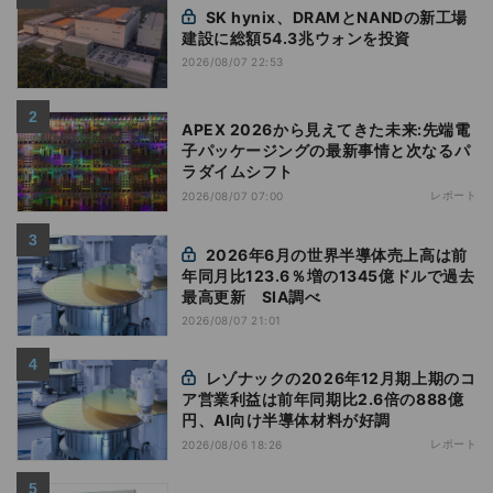
SK hynix、DRAMとNANDの新工場
建設に総額54.3兆ウォンを投資
2026/08/07 22:53
APEX 2026から見えてきた未来:先端電
子パッケージングの最新事情と次なるパ
ラダイムシフト
レポート
2026/08/07 07:00
2026年6月の世界半導体売上高は前
年同月比123.6％増の1345億ドルで過去
最高更新 SIA調べ
2026/08/07 21:01
レゾナックの2026年12月期上期のコ
ア営業利益は前年同期比2.6倍の888億
円、AI向け半導体材料が好調
レポート
2026/08/06 18:26