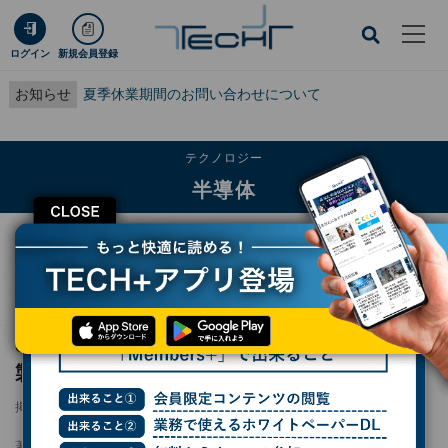
ログイン
新規会員登録
お知らせ
夏季休業期間のお問い合わせについて
テクノロジー
半導体
CLOSE
TECH+
テクノロジー
半導体
ST、車載マイコン「SPC58ファミリ」の長期製品供給保証を従来の15年から20
年に延長
ST、車載マイコン「SPC58ファミリ」の長期
製品供給保証を従来の15年から20年に延長
掲載日
2025/09/18 15:56
著者：
小林行雄