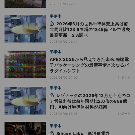
2026/08/07 22:53
半導体
2026年6月の世界半導体売上高は前
年同月比123.6％増の1345億ドルで過去
最高更新 SIA調べ
2026/08/07 21:01
半導体
APEX 2026から見えてきた未来:先端電
子パッケージングの最新事情と次なるパ
ラダイムシフト
レポート
2026/08/07 07:00
半導体
レゾナックの2026年12月期上期のコ
ア営業利益は前年同期比2.6倍の888億
円、AI向け半導体材料が好調
レポート
2026/08/06 18:26
半導体
Silicon Labs、低消費電力