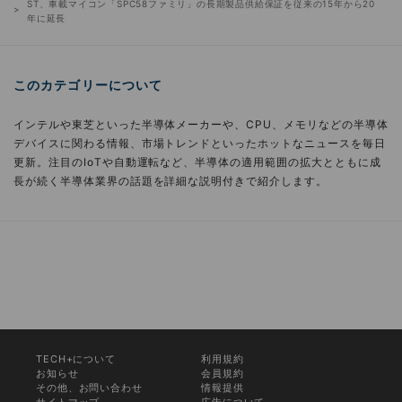
ST、車載マイコン「SPC58ファミリ」の長期製品供給保証を従来の15年から20
年に延長
このカテゴリーについて
インテルや東芝といった半導体メーカーや、CPU、メモリなどの半導体
デバイスに関わる情報、市場トレンドといったホットなニュースを毎日
更新。注目のIoTや自動運転など、半導体の適用範囲の拡大とともに成
長が続く半導体業界の話題を詳細な説明付きで紹介します。
TECH+について
利用規約
お知らせ
会員規約
その他、お問い合わせ
情報提供
サイトマップ
広告について