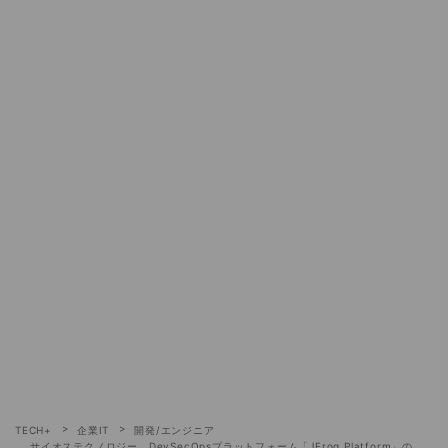
TECH+
企業IT
開発/エンジニア
サイオステクノロジー、DevSecOpsプラットフォーム「JFrog Platform」の