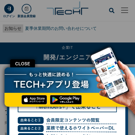
ログイン
新規会員登録
お知らせ
夏季休業期間のお問い合わせについて
企業IT
開発/エンジニア
CLOSE
TECH+
企業IT
開発/エンジニア
サイオステクノロジー、DevSecOpsプラットフォーム「JFrog Platform」の
販売開始
サイオステクノロジー、DevSecOpsプラット
フォーム「JFrog Platform」の販売開始
掲載日
2025/06/11 16:25
著者：
長岡弥太郎