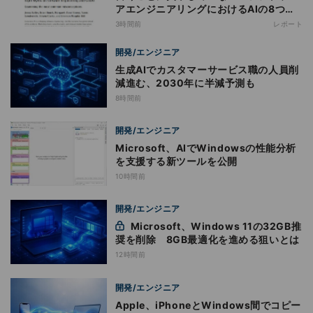
アエンジニアリングにおけるAIの8つの
神話への賛否
3時間前
レポート
開発/エンジニア
生成AIでカスタマーサービス職の人員削
減進む、2030年に半減予測も
8時間前
開発/エンジニア
Microsoft、AIでWindowsの性能分析
を支援する新ツールを公開
10時間前
開発/エンジニア
Microsoft、Windows 11の32GB推
奨を削除 8GB最適化を進める狙いとは
12時間前
開発/エンジニア
Apple、iPhoneとWindows間でコピー