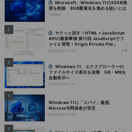
Microsoft、Windows 11の32GB推
奨を削除 8GB最適化を進める狙いとは
13時間前
サクッと試す！HTML＋JavaScript
APIの最新事情 第11回 JavaScriptでフ
ァイル管理！Origin Private File
Systemを活用する
連載
2026/08/06 14:18
Windows 11、エクスプローラーの
ファイルサイズ表示を改善 GB・MBを
自動表示へ
2026/08/05 11:16
Windows 11に「スパイ」疑惑、
Microsoft関係者が否定
2026/08/06 14:48