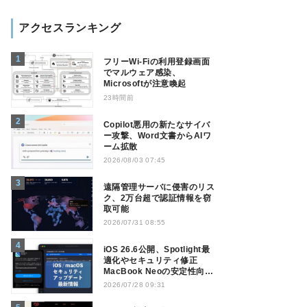
アクセスランキング
フリーWi-Fiの利用登録画面
でマルウェア感染、
Microsoftが注意喚起
23時間前
Copilot悪用の新たなサイバ
ー攻撃、Word文書からAIワ
ーム拡散
2026/08/03 07:45
遠隔管理サーバに侵害のリス
ク、2万台超で認証情報を窃
取可能
2026/07/31 08:55
iOS 26.6公開、Spotlight最
適化やセキュリティ修正
MacBook Neoの安定性向上
も
2026/07/28 09:31