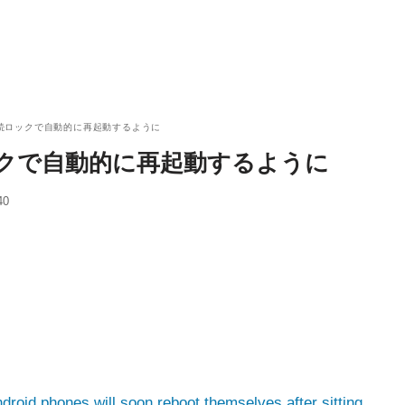
間連続ロックで自動的に再起動するように
ロックで自動的に再起動するように
40
droid phones will soon reboot themselves after sitting