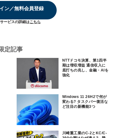
イン／無料会員登録
サービスの詳細は
こちら
限定記事
NTTドコモ決算、第1四半
期は増収増益 通信収入に
底打ちの兆し、金融・AIを
強化
Windows 11 26H2で何が
変わる? タスクバー復活な
ど注目の新機能3つ
川崎重工業のC-2とKC/C-