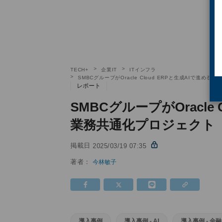
TECH+
企業IT
ITインフラ
SMBCグループがOracle Cloud ERPと生成AIで進
レポート
SMBCグループがOracle
業務共通化プロジェクト「
掲載日
2025/03/19 07:35
著者：
今林敏子
導入事例
導入事例 - AI
導入事例 - 金