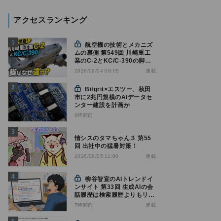
アクセスランキング
航空機の技術とメカニズ
ムの裏側 第549回 川崎重工
業のC-2とKC/C-390の脚は
なぜ違う? - 降着装置は複雑
連載
2026/08/04 09:05
怪奇(5)|軍用輸送機(10)
Bitgrit×エスツー、秋田
市に2兆円規模のAIデータセ
ンター建設を計画か
6時間前
情シスのタマちゃん３ 第55
回 出社中の猛暑対策！
連載
2026/08/05 11:00
柳谷智宣のAIトレンドイ
ンサイト 第33回 生成AIの会
話履歴は検索履歴よりもリス
キー？今のうちに情報漏洩対
7時間前
連載
策を万全にしておこう