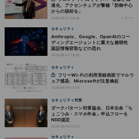
速化、アクセンチュアが警鐘「防御中心
からの脱却を」
レポート
2026/08/07 18:40
セキュリティ
Anthropic、Google、OpenAIのコー
ディングエージェントに重大な脆弱性
認証情報窃取などの恐れ
2026/08/07 18:02
セキュリティ
フリーWi-Fiの利用登録画面でマルウ
ェア感染、Microsoftが注意喚起
2026/08/06 10:00
セキュリティ対策
ダークパターン対策協会、日本生命「ち
ょこつみ・スマホ年金」申込フローを
NDD認定
2026/08/04 20:25
セキュリティ