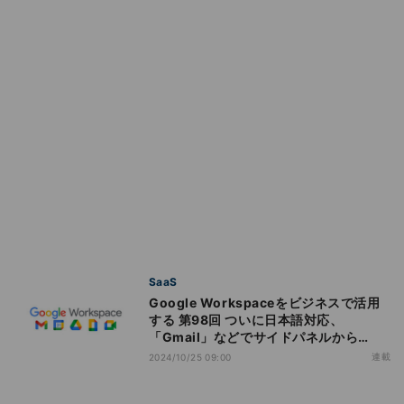
SaaS
Google Workspaceをビジネスで活用
する 第98回 ついに日本語対応、
「Gmail」などでサイドパネルから
「Gemini」が使えるように
連載
2024/10/25 09:00