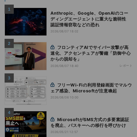
Anthropic、Google、OpenAIのコー
ディングエージェントに重大な脆弱性
認証情報窃取などの恐れ
2026/08/07 18:02
フロンティアAIでサイバー攻撃が高
速化、アクセンチュアが警鐘「防御中心
からの脱却を」
レポート
2026/08/07 18:40
フリーWi-Fiの利用登録画面でマルウ
ェア感染、Microsoftが注意喚起
2026/08/06 10:00
MicrosoftがSMS方式の多要素認証
を廃止、パスキーへの移行を呼びかけ
2026/05/21 12:57