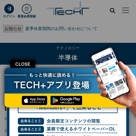
ログイン
新規会員登録
お知らせ
夏季休業期間のお問い合わせについて
テクノロジー
半導体
CLOSE
TECH+
テクノロジー
半導体
NEDOのSoC人材育成プログラムの委託先、LSTCとTenstorrentに決定
NEDOのSoC人材育成プログラムの委託先、
LSTCとTenstorrentに決定
掲載日
2024/11/05 19:49
著者：
小林行雄