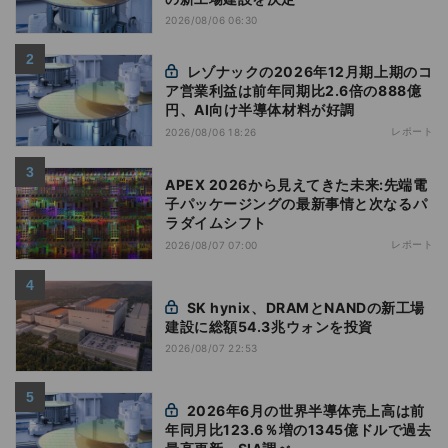
2026/08/06 06:30
レゾナックの2026年12月期上期のコ
ア営業利益は前年同期比2.6倍の888億
円、AI向け半導体材料が好調
レポート
2026/08/06 18:26
APEX 2026から見えてきた未来:先端電
子パッケージングの最新事情と次なるパ
ラダイムシフト
レポート
2026/08/07 07:00
SK hynix、DRAMとNANDの新工場
建設に総額54.3兆ウォンを投資
2026/08/07 22:53
2026年6月の世界半導体売上高は前
年同月比123.6％増の1345億ドルで過去