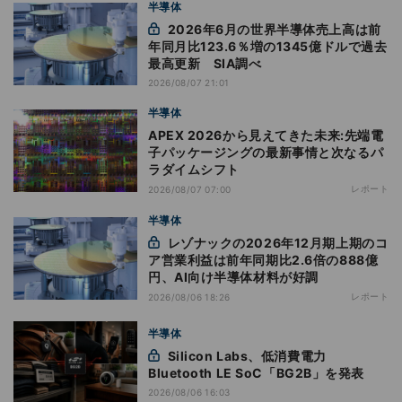
半導体
2026年6月の世界半導体売上高は前
年同月比123.6％増の1345億ドルで過去
最高更新 SIA調べ
2026/08/07 21:01
半導体
APEX 2026から見えてきた未来:先端電
子パッケージングの最新事情と次なるパ
ラダイムシフト
レポート
2026/08/07 07:00
半導体
レゾナックの2026年12月期上期のコ
ア営業利益は前年同期比2.6倍の888億
円、AI向け半導体材料が好調
レポート
2026/08/06 18:26
半導体
Silicon Labs、低消費電力
Bluetooth LE SoC「BG2B」を発表
2026/08/06 16:03