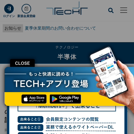
ログイン
新規会員登録
お知らせ
夏季休業期間のお問い合わせについて
テクノロジー
半導体
CLOSE
TECH+
テクノロジー
半導体
ニコンが先端パッケージング向け解像度1μmのデジタル露光機を開発、2026年
度の販売を計画
ニコンが先端パッケージング向け解像度1μm
のデジタル露光機を開発、2026年度の販売を
計画
掲載日
2024/10/24 20:27