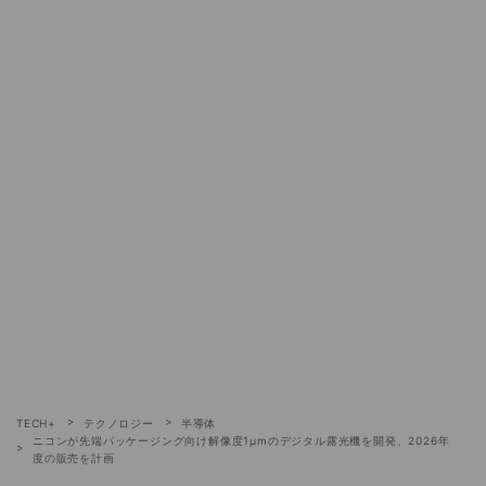
TECH+
テクノロジー
半導体
ニコンが先端パッケージング向け解像度1μmのデジタル露光機を開発、2026年
度の販売を計画