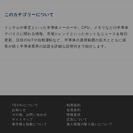
このカテゴリーについて
インテルや東芝といった半導体メーカーや、CPU、メモリなどの半導体
デバイスに関わる情報、市場トレンドといったホットなニュースを毎日
更新。注目のIoTや自動運転など、半導体の適用範囲の拡大とともに成
長が続く半導体業界の話題を詳細な説明付きで紹介します。
TECH+について
利用規約
お知らせ
会員規約
その他、お問い合わせ
情報提供
サイトマップ
広告について
著作権と転載について
個人情報の取り扱いについて