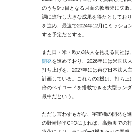
のうち9つ目となる月面の軟着陸に失敗。
調に進行し大きな成果を得たとしており
を進め、最速で2024年12月にミッション
する予定だとする。
また日・米・欧の3法人を抱える同社は
開発
を進めており、2026年には米国法人
打ち上げを、2027年には再び日本法人
計画している。これらの2機は、打ち上げを
倍のペイロードを搭載できる大型ランダ
最中だという。
ただし言わずもがな、宇宙機の開発を進め
の野崎順平CFOによれば、高頻度での
率化により、ランダー1機あたりの開発