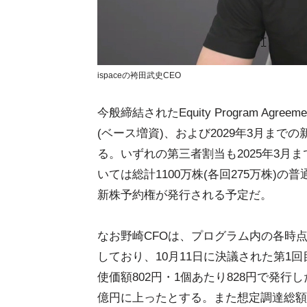
ispaceの袴田武史CEO
今般締結されたEquity Program Ag
(ベース増資)、および2029年3月まで
る。いずれの第三者割当も2025年3月
いては総計1100万株(各回275万株)の
新株予約権が発行される予定だ。
なお野崎CFOは、プログラム内の各時点
しており、10月11日に決議された第1
使価額802円・1個あたり828円で発行
億円に上ったとする。また想定調達総額