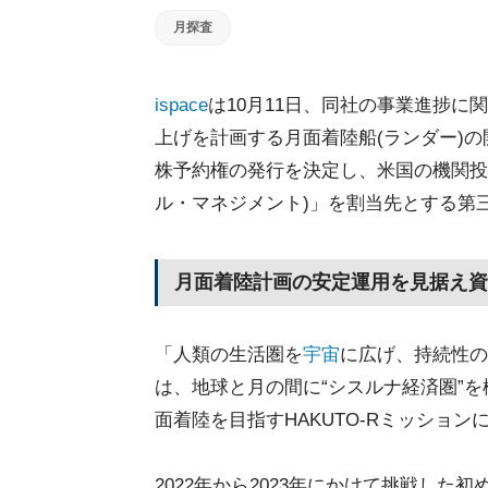
月探査
ispace
は10月11日、同社の事業進捗に
上げを計画する月面着陸船(ランダー)
株予約権の発行を決定し、米国の機関投資家「Hei
ル・マネジメント)」を割当先とする第
月面着陸計画の安定運用を見据え資
「人類の生活圏を
宇宙
に広げ、持続性の
は、地球と月の間に“シスルナ経済圏”
面着陸を目指すHAKUTO-Rミッショ
2022年から2023年にかけて挑戦した