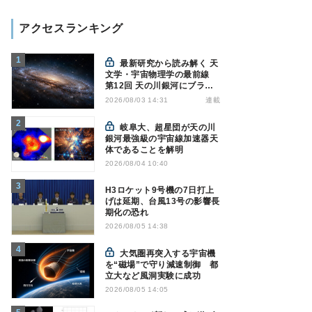
アクセスランキング
最新研究から読み解く 天
文学・宇宙物理学の最前線
第12回 天の川銀河にブラッ
クホール1億7000万個？ - 大
連載
2026/08/03 14:31
規模計算が描くその分布
岐阜大、超星団が天の川
銀河最強級の宇宙線加速器天
体であることを解明
2026/08/04 10:40
H3ロケット9号機の7日打上
げは延期、台風13号の影響長
期化の恐れ
2026/08/05 14:38
大気圏再突入する宇宙機
を“磁場”で守り減速制御 都
立大など風洞実験に成功
2026/08/05 14:05