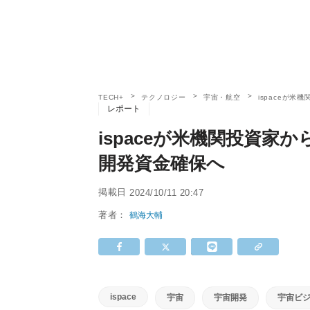
TECH+
テクノロジー
宇宙・航空
ispaceが米
レポート
ispaceが米機関投資家か
開発資金確保へ
掲載日
2024/10/11 20:47
著者：
鶴海大輔
ispace
宇宙
宇宙開発
宇宙ビ