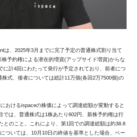
reementは、2025年3月までに完了予定の普通株式割り当て
の新株予約権による潜在的増資(アップサイド増資)からな
までに計4回にわたって発行が予定されており、前者につ
普通株式、後者については総計11万個(各回2万7500個)の
におけるispaceの株価によって調達総額が変動すると
回目では、普通株式は1株あたり602円、新株予約権は行
したとのこと。これにより、第1回での調達総額は約38.8
については、10月10日の終値を基準とした場合、ベー