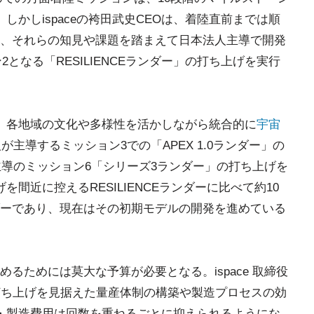
しかしispaceの袴田武史CEOは、着陸直前までは順
、それらの知見や課題を踏まえて日本法人主導で開発
2となる「RESILIENCEランダー」の打ち上げを実行
、各地域の文化や多様性を活かしながら統合的に
宇宙
が主導するミッション3での「APEX 1.0ランダー」の
主導のミッション6「シリーズ3ランダー」の打ち上げを
間近に控えるRESILIENCEランダーに比べて約10
ーであり、現在はその初期モデルの開発を進めている
るためには莫大な予算が必要となる。ispace 取締役
打ち上げを見据えた量産体制の構築や製造プロセスの効
・製造費用は回数を重ねるごとに抑えられるようにな