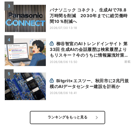
パナソニック コネクト、生成AIで78.8
万時間を削減 2030年までに総労働時
間10％削減へ
2026/07/30 13:18
柳谷智宣のAIトレンドインサイト 第
33回 生成AIの会話履歴は検索履歴より
もリスキー？今のうちに情報漏洩対策を
万全にしておこう
連載
2026/08/06 15:50
Bitgrit×エスツー、秋田市に2兆円規
模のAIデータセンター建設を計画か
2026/08/06 16:41
ランキングをもっと見る