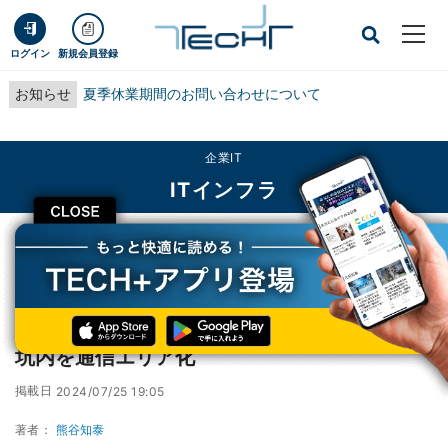
ログイン
新規会員登録
お知らせ
夏季休業期間のお問い合わせについて
企業IT
ITインフラ
CLOSE
TECH+
企業IT
ITインフラ
KDDIなど、Starlinkを活用し建設中トンネル坑内を通信エリア化
KDDIなど、Starlinkを活用し建設中トンネル
坑内を通信エリア化
掲載日
2024/07/25 19:05
著者：
熊谷知泰