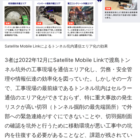
Satellite Mobile Linkによるトンネル坑内通信エリア化の効果
3者は2022年12月にSatellite Mobile Linkで渡島トン
ネル坑外の工事現場を通信エリア化し、労務・安全管
理や情報伝達の効率化を図っていた。しかしその一方
で、工事現場の最前線であるトンネル坑内はセルラー
通信のエリア化ができておらず、特に重大事故の発生
リスクが高い切羽（トンネル掘削の最先端箇所）で外
部への緊急連絡がすぐにできないことや、切羽掘削面
の確認を坑外と行うために移動環境が悪い工事中の坑
内を往復する必要があることなど、課題が残されてい