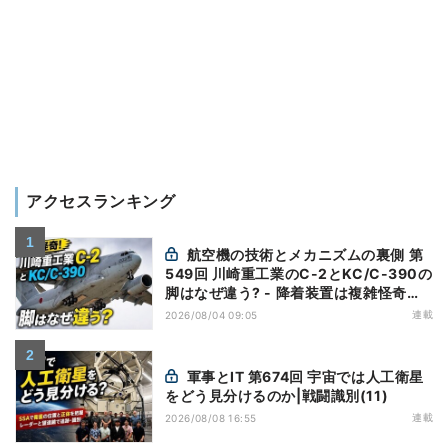
アクセスランキング
航空機の技術とメカニズムの裏側 第
549回 川崎重工業のC-2とKC/C-390の
脚はなぜ違う? - 降着装置は複雑怪奇
(5)|軍用輸送機(10)
連載
2026/08/04 09:05
軍事とIT 第674回 宇宙では人工衛星
をどう見分けるのか|戦闘識別(11)
連載
2026/08/08 16:55