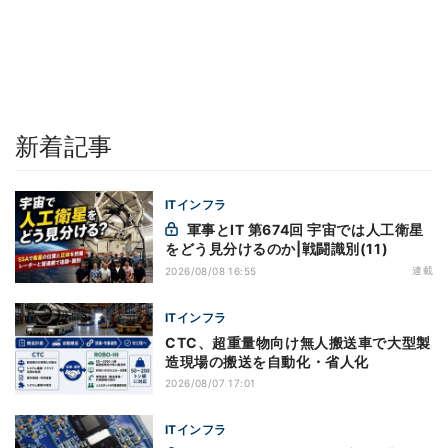
新着記事
ITインフラ
軍事とIT 第674回 宇宙では人工衛星
をどう見分けるのか|戦闘識別(11)
連載
2026/08/08 16:55
ITインフラ
CTC、超重量物向け無人搬送車で大型製
造現場の搬送を自動化・省人化
2026/08/07 17:01
ITインフラ