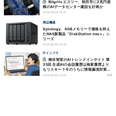
Bitgrit×エスツー、秋田市に2兆円規
模のAIデータセンター建設を計画か
2026/08/06 16:41
周辺機器
Synology、4GBメモリーで価格を抑え
たNAS新製品「DiskStation neo+」シ
リーズ
2026/08/06 16:35
ITインフラ
柳谷智宣のAIトレンドインサイト 第
33回 生成AIの会話履歴は検索履歴より
もリスキー？今のうちに情報漏洩対策を
万全にしておこう
連載
2026/08/06 15:50