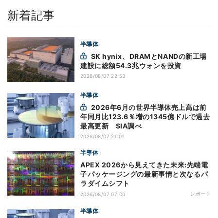
新着記事
半導体
SK hynix、DRAMとNANDの新工場
建設に総額54.3兆ウォンを投資
2026/08/07 22:53
半導体
2026年6月の世界半導体売上高は前
年同月比123.6％増の1345億ドルで過去
最高更新 SIA調べ
2026/08/07 21:01
半導体
APEX 2026から見えてきた未来:先端電
子パッケージングの最新事情と次なるパ
ラダイムシフト
レポート
2026/08/07 07:00
半導体