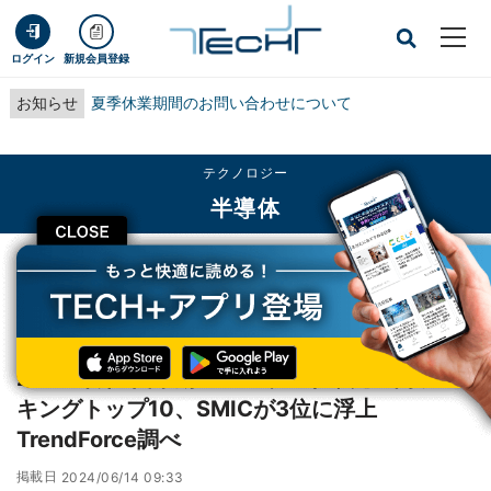
ログイン
新規会員登録
お知らせ
夏季休業期間のお問い合わせについて
テクノロジー
半導体
CLOSE
TECH+
テクノロジー
半導体
2024年第1四半期のファウンドリ売上高ランキングトップ10、SMICが3位に浮
上 TrendForce調べ
2024年第1四半期のファウンドリ売上高ラン
キングトップ10、SMICが3位に浮上
TrendForce調べ
掲載日
2024/06/14 09:33