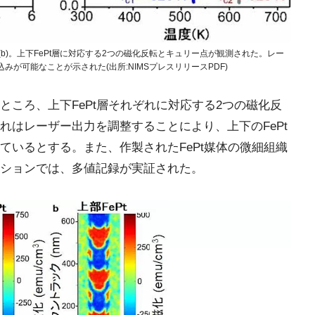
気曲線(b)。上下FePt層に対応する2つの磁化反転とキュリー点が観測された。レー
みが可能なことが示された(出所:NIMSプレスリリースPDF)
ころ、上下FePt層それぞれに対応する2つの磁化反
れはレーザー出力を調整することにより、上下のFePt
ているとする。また、作製されたFePt媒体の微細組織
ションでは、多値記録が実証された。