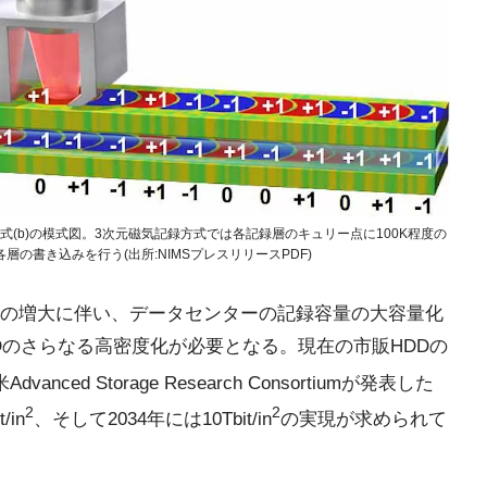
方式(b)の模式図。3次元磁気記録方式では各記録層のキュリー点に100K程度の
の書き込みを行う(出所:NIMSプレスリリースPDF)
の増大に伴い、データセンターの記録容量の大容量化
Dのさらなる高密度化が必要となる。現在の市販HDDの
vanced Storage Research Consortiumが発表した
2
2
in
、そして2034年には10Tbit/in
の実現が求められて