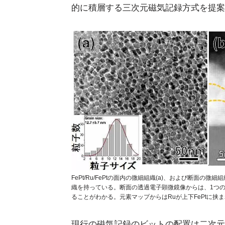
的に積層する三次元磁気記録方式を提案
FePt/Ru/FePtの面内の微細組織(a)、および断面の微
織を持っている。断面の透過電子顕微鏡像からは、1つの粒子
ることがわかる。元素マップからはRuが上下FePtに挟まれ
現行の磁気記録のビットの配置は二次元