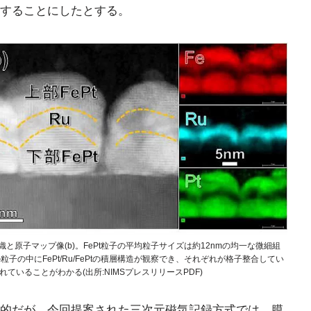
することにしたとする。
細組織と原子マップ像(b)。FePt粒子の平均粒子サイズは約12nmの均一な微細組
の中にFePt/Ru/FePtの積層構造が観察でき、それぞれが格子整合してい
ていることがわかる(出所:NIMSプレスリリースPDF)
的だが、今回提案された三次元磁気記録方式では、膜