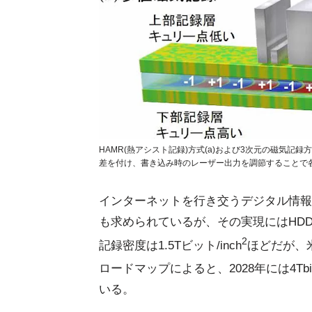
HAMR(熱アシスト記録)方式(a)および3次元の磁気記録
差を付け、書き込み時のレーザー出力を調節することで各層
インターネットを行き交うデジタル情報
も求められているが、その実現にはHD
2
記録密度は1.5Tビット/inch
ほどだが、米Ad
ロードマップによると、2028年には4Tbit/
いる。