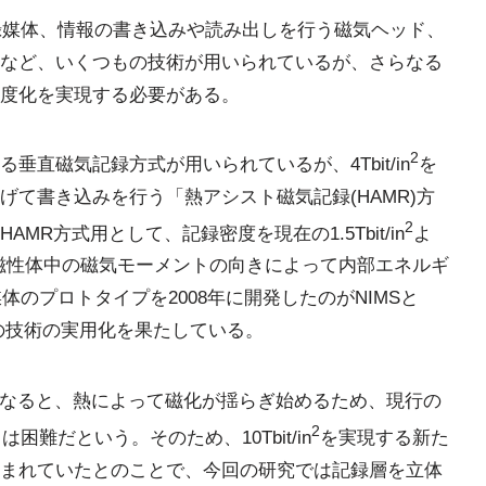
録媒体、情報の書き込みや読み出しを行う磁気ヘッド、
など、いくつもの技術が用いられているが、さらなる
度化を実現する必要がある。
2
直磁気記録方式が用いられているが、4Tbit/in
を
て書き込みを行う「熱アシスト磁気記録(HAMR)方
2
R方式用として、記録密度を現在の1.5Tbit/in
よ
磁性体中の磁気モーメントの向きによって内部エネルギ
媒体のプロトタイプを2008年に開発したのがNIMSと
0年にその技術の実用化を果たしている。
下になると、熱によって磁化が揺らぎ始めるため、現行の
2
困難だという。そのため、10Tbit/in
を実現する新た
まれていたとのことで、今回の研究では記録層を立体