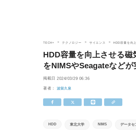
TECH+
テクノロジー
サイエンス
HDD容量を向
HDD容量を向上させる磁
をNIMSやSeagateなど
掲載日
2024/03/29 06:36
著者：
波留久泉
HDD
NIMS
東北大学
データセ