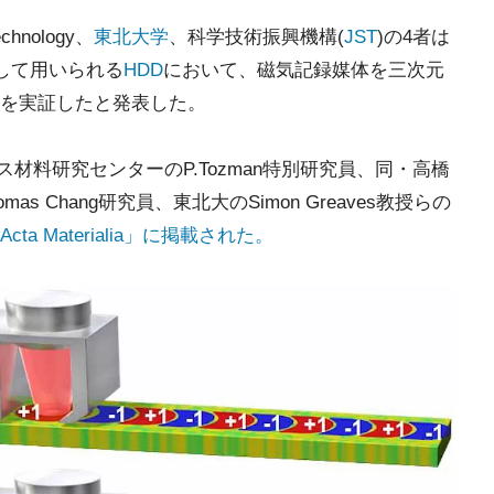
chnology、
東北大学
、科学技術振興機構(
JST
)の4者は
して用いられる
HDD
において、磁気記録媒体を三次元
を実証したと発表した。
ス材料研究センターのP.Tozman特別研究員、同・高橋
as Chang研究員、東北大のSimon Greaves教授らの
Acta Materialia」に掲載された。