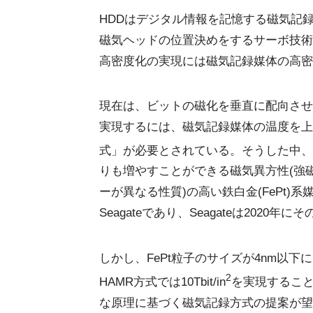
HDDはデジタル情報を記憶する磁気記
磁気ヘッドの位置決めをするサーボ技術
高密度化の実現には磁気記録媒体の高密
現在は、ビットの磁化を垂直に配向させる垂
実現するには、磁気記録媒体の温度を上げ
式」が必要とされている。そうした中、HAM
りも増やすことができる磁気異方性(強
ーが異なる性質)の高い鉄白金(FePt)系
Seagateであり、Seagateは202
しかし、FePt粒子のサイズが4nm以
2
HAMR方式では10Tbit/in
を実現することは
な原理に基づく磁気記録方式の提案が望