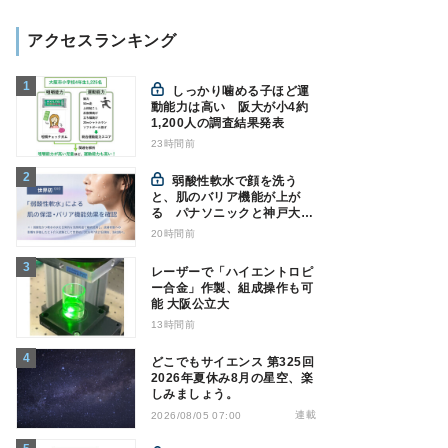
アクセスランキング
しっかり噛める子ほど運
動能力は高い 阪大が小4約
1,200人の調査結果発表
23時間前
弱酸性軟水で顔を洗う
と、肌のバリア機能が上が
る パナソニックと神戸大が
確認
20時間前
レーザーで「ハイエントロピ
ー合金」作製、組成操作も可
能 大阪公立大
13時間前
どこでもサイエンス 第325回
2026年夏休み8月の星空、楽
しみましょう。
連載
2026/08/05 07:00