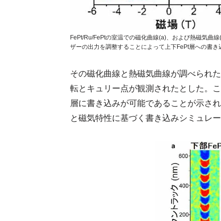
FePt/Ru/FePtの室温での磁化曲線(a)、および熱磁
ザーの出力を調整することによって上下FePt層への書き込
その磁化曲線と熱磁気曲線が調べられたと
転とキュリー点が観測されたとした。こ
層に書き込みが可能であることが示され
と磁気特性に基づく書き込みシミュレー