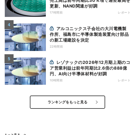
売上高は前年同期比30％増で過去最高を
更新、NAND関連が好調
17時間前
レポート
アルコニックス子会社の大川電機製
作所、福島市に半導体製造装置向け部品
の新工場建設を決定
22時間前
レゾナックの2026年12月期上期のコ
ア営業利益は前年同期比2.6倍の888億
円、AI向け半導体材料が好調
10時間前
レポート
ランキングをもっと見る
もっと見る