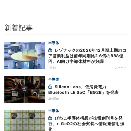
新着記事
半導体
レゾナックの2026年12月期上期のコ
ア営業利益は前年同期比2.6倍の888億
円、AI向け半導体材料が好調
1分前
レポート
半導体
Silicon Labs、低消費電力
Bluetooth LE SoC「BG2B」を発表
2時間前
半導体
びわこ半導体構想が技報創刊号を発
行、r-GeO2の社会実装へ情報発信を強
化