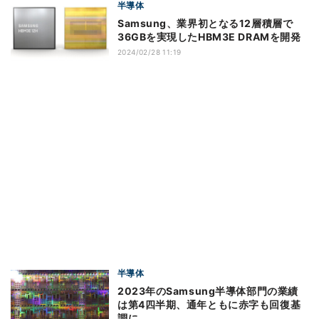
半導体
Samsung、業界初となる12層積層で
36GBを実現したHBM3E DRAMを開発
2024/02/28 11:19
半導体
2023年のSamsung半導体部門の業績
は第4四半期、通年ともに赤字も回復基
調に