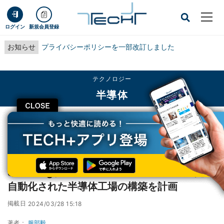
ログイン
新規会員登録
お知らせ
プライバシーポリシーを一部改訂しました
テクノロジー
半導体
CLOSE
TECH+
テクノロジー
半導体
Samsung、NVIDIA Omniverseベースの完全自動化された半導体工場の構築を
計画
Samsung、NVIDIA Omniverseベースの完全
自動化された半導体工場の構築を計画
掲載日
2024/03/28 15:18
著者：
服部毅