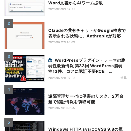
Word文書からAIワーム拡散
2026/08/03 07:45
Claudeの共有チャットがGoogle検索で
表示される状態に、Anthropicが対応
2026/07/29 16:09
WordPressプラグイン・テーマの脆
弱性最新情報 第33回 WordPress脆弱
性13件、コアに認証不要RCE
「wp2shell」で早急な更新を【7月16日
連載
2026/07/29 07:33
～7月22日】
遠隔管理サーバに侵害のリスク、2万台
超で認証情報を窃取可能
2026/07/31 08:55
Windows HTTP.sysにCVSS 9.8の重