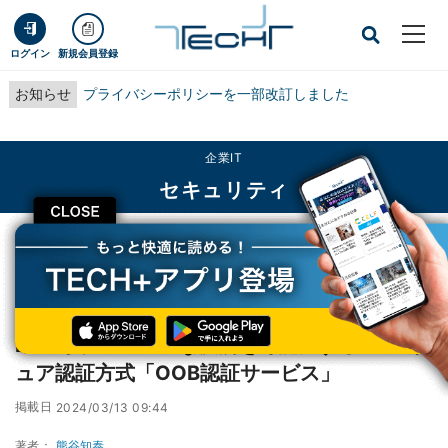
ログイン
新規会員登録
お知らせ
プライバシーポリシーを一部改訂しました
企業IT
セキュリティ
CLOSE
TECH+
企業IT
セキュリティ
DNPら、スムーズな決済を可能にする3Dセキュア認証方式「OOB認証サービ
ス」
DNPら、スムーズな決済を可能にする3Dセキ
ュア認証方式「OOB認証サービス」
掲載日
2024/03/13 09:44
著者：
熊谷知泰