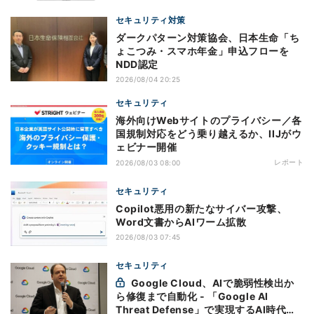
セキュリティ対策
ダークパターン対策協会、日本生命「ち
ょこつみ・スマホ年金」申込フローを
NDD認定
2026/08/04 20:25
セキュリティ
海外向けWebサイトのプライバシー／各
国規制対応をどう乗り越えるか、IIJがウ
ェビナー開催
レポート
2026/08/03 08:00
セキュリティ
Copilot悪用の新たなサイバー攻撃、
Word文書からAIワーム拡散
2026/08/03 07:45
セキュリティ
Google Cloud、AIで脆弱性検出か
ら修復まで自動化 - 「Google AI
Threat Defense」で実現するAI時代の