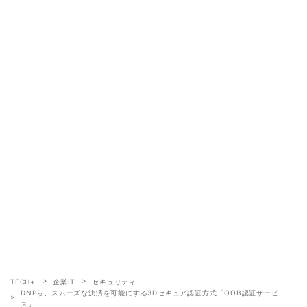
TECH+
企業IT
セキュリティ
DNPら、スムーズな決済を可能にする3Dセキュア認証方式「OOB認証サービ
ス」