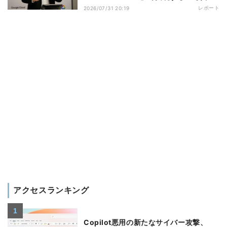
防御戦略
レポート
2026/07/31 20:19
アクセスランキング
Copilot悪用の新たなサイバー攻撃、