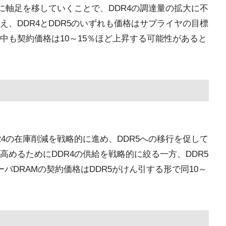
に軸足を移していくことで、DDR4の調達量の拡大に不
、DDR4とDDR5のいずれも価格はサプライヤの目標
中も契約価格は10～15％ほど上昇する可能性があると
DR4の在庫削減を戦略的に進め、DDR5への移行を促して
めるためにDDR4の供給を戦略的に絞る一方、DDR5
バDRAMの契約価格はDDR5がけん引する形で同10～
。