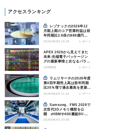
アクセスランキング
レゾナックの2026年12
月期上期のコア営業利益は前
年同期比2.6倍の888億円、
AI向け半導体材料が好調
レポート
2026/08/06 18:26
APEX 2026から見えてきた
未来:先端電子パッケージン
グの最新事情と次なるパラダ
イムシフト
16時間前
レポート
ラムリサーチの2026年度
第4四半期売上高は前年同期
比30％増で過去最高を更新、
NAND関連が好調
レポート
2026/08/06 11:24
Samsung、FMS 2026で
次世代3Dメモリ構想を公
開 zHBMや400層超BV-
NANDを披露
2026/08/05 20:50