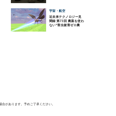
「REMOWAY」を開発
宇宙・航空
近未来テクノロジー見
聞録 第73回 農薬を使わ
ない“害虫被害ゼロ農
業”とは？
場合があります。予めご了承ください。