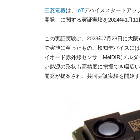
三菱電機
は、
IoT
デバイススタートアップの
開発」に関する実証実験を2024年1月
この実証実験は、2023年7月28日に
で実施に至ったもの。検知デバイスには
イオード赤外線センサ「MelDIR(メ
い熱源の形状も高精度に把握でき幅広い
開発が提案され、共同実証実験を開始す