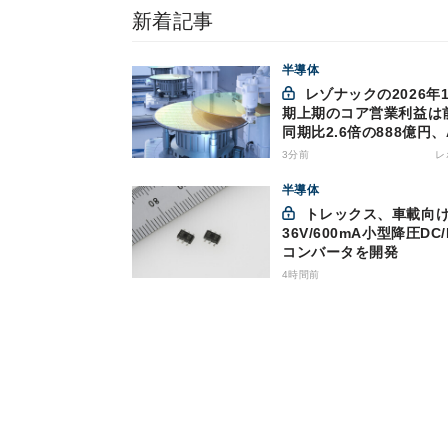
新着記事
半導体
レゾナックの2026年12月
期上期のコア営業利益は
同期比2.6倍の888億円、
け半導体材料が好調
3分前
レ
半導体
トレックス、車載向け
36V/600mA小型降圧DC/
コンバータを開発
4時間前