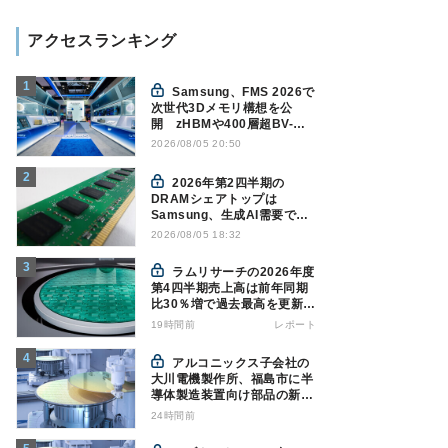
アクセスランキング
Samsung、FMS 2026で
次世代3Dメモリ構想を公
開 zHBMや400層超BV-
NANDを披露
2026/08/05 20:50
2026年第2四半期の
DRAMシェアトップは
Samsung、生成AI需要で競
争構図に変化
2026/08/05 18:32
Counterpoint調べ
ラムリサーチの2026年度
第4四半期売上高は前年同期
比30％増で過去最高を更新、
NAND関連が好調
19時間前
レポート
アルコニックス子会社の
大川電機製作所、福島市に半
導体製造装置向け部品の新工
場建設を決定
24時間前