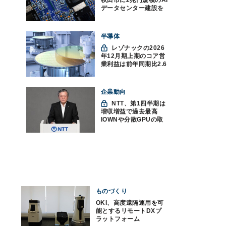
秋田市に2兆円規模のAI
データセンター建設を
計画か
半導体
レゾナックの2026
年12月期上期のコア営
業利益は前年同期比2.6
倍の888億円、AI向け半
導体材料が好調
企業動向
NTT、第1四半期は
増収増益で過去最高
IOWNや分散GPUの取
り組みを説明
ものづくり
OKI、高度遠隔運用を可
能とするリモートDXプ
ラットフォーム