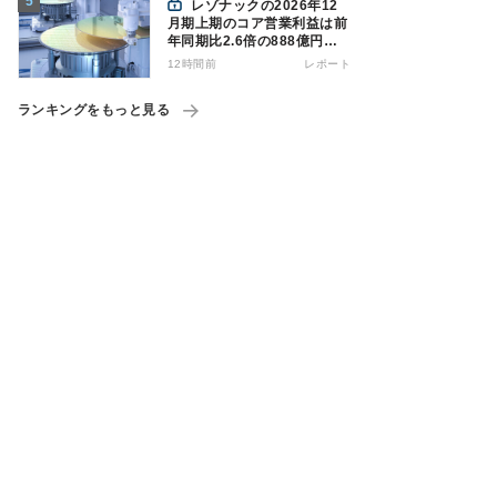
レゾナックの2026年12
月期上期のコア営業利益は前
年同期比2.6倍の888億円、
AI向け半導体材料が好調
12時間前
レポート
ランキングをもっと見る