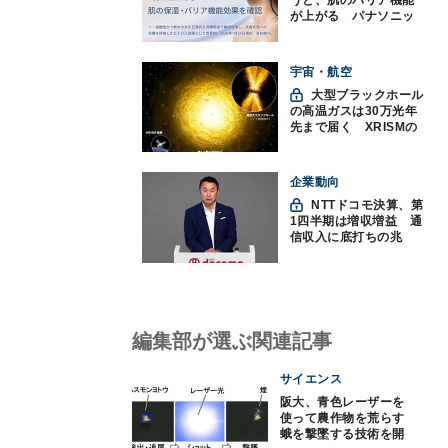
うと、肌のバリア機能
が上がる パナソニッ
クと神戸大が確認
宇宙・航空
大型ブラックホール
の高温ガスは30万光年
先まで届く XRISMの
観測で判明
企業動向
NTTドコモ決算、第
1四半期は増収増益 通
信収入に底打ちの兆
し、金融・AIを強化
編集部が選ぶ関連記事
サイエンス
阪大、青色レーザーを
使って農作物を荒らす
蛾を撃墜する技術を開