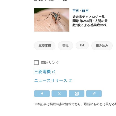
発
宇宙・航空
近未来テクノロジー見
聞録 第254回 "人間の天
敵"蚊による感染症の根
絶に貢献するスマート
蚊取り機とは？
IoT
三菱電機
害虫
組み込み
関連リンク
三菱電機
ニュースリリース
※本記事は掲載時点の情報であり、最新のものとは異なる