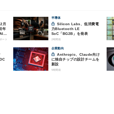
半導体
Silicon Labs、低消費電
前年
力Bluetooth LE
AI向
SoC「BG2B」を発表
ポート
2時間前
企業動向
Anthropic、Claude向け
DC
に独自チップの設計チームを
新設
5時間前