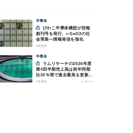
半導体
びわこ半導体構想が技報
創刊号を発行、r-GeO2の社
会実装へ情報発信を強化
3時間前
半導体
ラムリサーチの2026年度
第4四半期売上高は前年同期
比30％増で過去最高を更新、
NAND関連が好調
7時間前
レポート