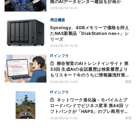
模のAIデータセンター建設を計画か
2026/08/06 16:41
周辺機器
Synology、4GBメモリーで価格を抑え
たNAS新製品「DiskStation neo+」シ
リーズ
2026/08/06 16:35
ITインフラ
柳谷智宣のAIトレンドインサイト 第
33回 生成AIの会話履歴は検索履歴より
もリスキー？今のうちに情報漏洩対策を
万全にしておこう
連載
2026/08/06 15:50
ITインフラ
ネットワーク進化論 - モバイルとブ
ロードバンドでビジネス変革 第44回 ソ
フトバンクが「HAPS」のプレ商用サー
ビス開始を表明、本格的な商用展開のめ
連載
2026/08/06 11:00
どは