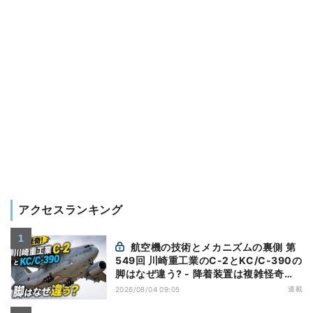
アクセスランキング
航空機の技術とメカニズムの裏側 第
549回 川崎重工業のC-2とKC/C-390の
脚はなぜ違う? - 降着装置は複雑怪奇
(5)|軍用輸送機(10)
連載
2026/08/04 09:05