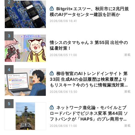
Bitgrit×エスツー、秋田市に2兆円規
模のAIデータセンター建設を計画か
2026/08/06 16:41
情シスのタマちゃん３ 第55回 出社中の
猛暑対策！
連載
2026/08/05 11:00
柳谷智宣のAIトレンドインサイト 第
33回 生成AIの会話履歴は検索履歴より
もリスキー？今のうちに情報漏洩対策を
万全にしておこう
連載
2026/08/06 15:50
ネットワーク進化論 - モバイルとブ
ロードバンドでビジネス変革 第44回 ソ
フトバンクが「HAPS」のプレ商用サー
ビス開始を表明、本格的な商用展開のめ
連載
2026/08/06 11:00
どは