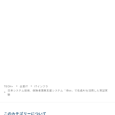
TECH+
企業IT
ITインフラ
日本システム技術、保険者業務支援システム「iBss」で生成AIを活用した実証実
験
このカテゴリーについて