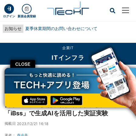
ログイン
新規会員登録
お知らせ
夏季休業期間のお問い合わせについて
企業IT
ITインフラ
CLOSE
TECH+
企業IT
ITインフラ
日本システム技術、保険者業務支援システム「iBss」で生成AIを活用した実証実
験
日本システム技術、保険者業務支援システム
「iBss」で生成AIを活用した実証実験
掲載日
2023/12/21 16:18
著者：
森歩美