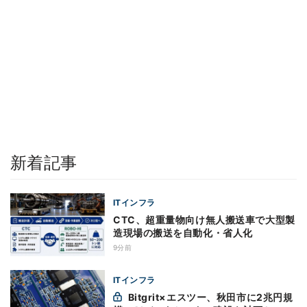
新着記事
ITインフラ
CTC、超重量物向け無人搬送車で大型製
造現場の搬送を自動化・省人化
9分前
ITインフラ
Bitgrit×エスツー、秋田市に2兆円規