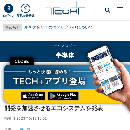
ログイン
新規会員登録
お知らせ
夏季休業期間のお問い合わせについて
テクノロジー
半導体
CLOSE
TECH+
テクノロジー
半導体
Arm、微細プロセスを用いたカスタムSoCの開発を加速させるエコシステムを発
表
Arm、微細プロセスを用いたカスタムSoCの
開発を加速させるエコシステムを発表
掲載日
2023/10/18 15:52
著者：
小林行雄