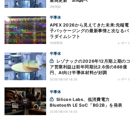
最高更新 SIA調べ
2時間前
半導体
APEX 2026から見えてきた未来:先端電
子パッケージングの最新事情と次なるパ
ラダイムシフト
16時間前
レポート
半導体
レゾナックの2026年12月期上期のコ
ア営業利益は前年同期比2.6倍の888億
円、AI向け半導体材料が好調
レポート
2026/08/06 18:26
半導体
Silicon Labs、低消費電力
Bluetooth LE SoC「BG2B」を発表
2026/08/06 16:03