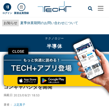
ログイン
新規会員登録
お知らせ
夏季休業期間のお問い合わせについて
テクノロジー
半導体
CLOSE
TECH+
テクノロジー
半導体
ロームが省スペース化に貢献する高機能シリコンキャパシタを開発
ロームが省スペース化に貢献する高機能シリ
コンキャパシタを開発
掲載日
2023/09/21 18:53
著者：
上定真子