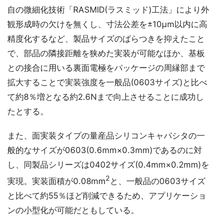
自の微細化技術「RASMID(ラスミッド)工法」により外
観形成時の欠けを無くし、寸法公差を±10µm以内に高
精度化するなど、製品サイズのばらつきを抑えたこと
で、部品の隣接距離を狭めた実装が可能なほか、基板
との接合に用いる裏面電極をパッケージの周縁部まで
拡大することで実装強度を一般品(0603サイズ)と比べ
て約8％増となる約2.6Nまで向上させることに成功し
たとする。
また、面実装タイプの量産品シリコンキャパシタの一
般的なサイズが0603(0.6mm×0.3mm)であるのに対
し、同製品シリーズは0402サイズ(0.4mm×0.2mm)を
2
実現。実装面積が0.08mm
と、一般品の0603サイズ
と比べて約55％ほど削減できるため、アプリケーショ
ンの小型化が可能だともしている。