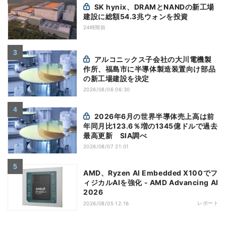
SK hynix、DRAMとNANDの新工場
建設に総額54.3兆ウォンを投資
24時間前
アルコニックス子会社の大川電機製
作所、福島市に半導体製造装置向け部品
の新工場建設を決定
2026/08/06 06:30
2026年6月の世界半導体売上高は前
年同月比123.6％増の1345億ドルで過去
最高更新 SIA調べ
2026/08/07 21:01
AMD、Ryzen AI Embedded X100でフ
ィジカルAIを強化 - AMD Advancing AI
2026
レポート
2026/08/05 12:16