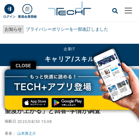
ログイン
新規会員登録
お知らせ
プライバシーポリシーを一部改訂しました
企業IT
キャリア/スキル
CLOSE
TECH+
企業IT
キャリア/スキル
学生の7割が「テレワークができる企業への志望度が上がる」と回答‐学情が調査
学生の7割が「テレワークができる企業への志
望度が上がる」と回答‐学情が調査
掲載日
2023/08/30 15:08
著者：
山本善之介