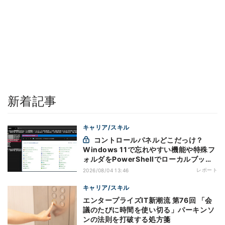
新着記事
キャリア/スキル
コントロールパネルどこだっけ？
Windows 11で忘れやすい機能や特殊フ
ォルダをPowerShellでローカルブック
マーク化
レポート
2026/08/04 13:46
キャリア/スキル
エンタープライズIT新潮流 第76回 「会
議のたびに時間を使い切る」パーキンソ
ンの法則を打破する処方箋