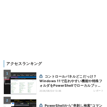
アクセスランキング
コントロールパネルどこだっけ？
Windows 11で忘れやすい機能や特殊フ
ォルダをPowerShellでローカルブック
マーク化
レポート
2026/08/04 13:46
PowerShellから"串刺し検索"コマン