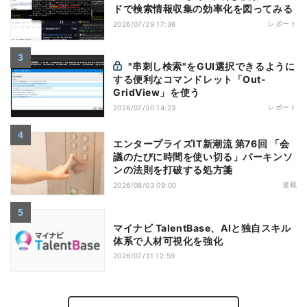
ドで検索情報収集の効率化を図ってみる
レポート
2026/07/29 17:36
"串刺し検索"をGUI選択できるように
する便利なコマンドレット「Out-
GridView」を使う
レポート
2026/07/30 14:23
エンタープライズIT新潮流 第76回 「会
議のたびに時間を使い切る」パーキンソ
ンの法則を打破する処方箋
連載
2026/08/03 09:00
マイナビ TalentBase、AIと独自スキル
体系で人材可視化を強化
2026/07/31 12:59