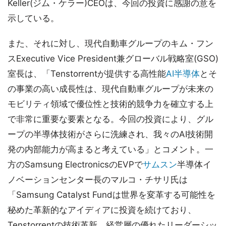
Keller(ジム・ケラー)CEOは、今回の投資に感謝の意を
示している。
また、それに対し、現代自動車グループのキム・フン
スExecutive Vice President兼グローバル戦略室(GSO)
室長は、「Tenstorrentが提供する高性能
AI半導体
とそ
の事業の高い成長性は、現代自動車グループが未来の
モビリティ領域で優位性と技術的競争力を確立する上
で非常に重要な要素となる。今回の投資により、グル
ープの半導体技術がさらに洗練され、我々のAI技術開
発の内部能力が高まると考えている」とコメント。一
方のSamsung ElectronicsのEVPで
サムスン
半導体イ
ノベーションセンター長のマルコ・チサリ氏は
「Samsung Catalyst Fundは世界を変革する可能性を
秘めた革新的なアイディアに投資を続けており、
Tenstorrentの技術革新、経営層の優れたリーダーシッ