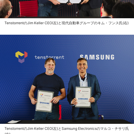
TenstorrentのJim Keller CEO(左)と現代自動車グループのキム・フンス氏(右)
TenstorrentのJim Keller CEO(左)とSamsung Electronicsのマルコ・チサリ氏