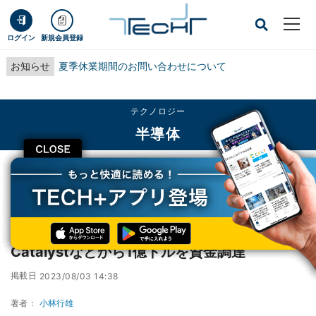
ログイン
新規会員登録
お知らせ
夏季休業期間のお問い合わせについて
テクノロジー
半導体
CLOSE
TECH+
テクノロジー
半導体
Tenstorrent、現代自動車やSamsung Catalystなどから1億ドルを資金調達
Tenstorrent、現代自動車やSamsung
Catalystなどから1億ドルを資金調達
掲載日
2023/08/03 14:38
著者：
小林行雄