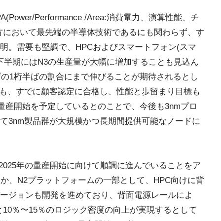
ower/Performance /Area:消費電力、演算性能、チ
方において最先端の半導体技術であるにも関わらず、す
明。需要も堅調で、HPCおよびスマートフォン(スマ
年下半期にはN3の生産量が大幅に増加することも見込ん
げの1桁半ばの割合にまで伸びることが期待されるとし
ても、すでに顧客認定に合格し、性能と歩留まり目標も
の量産開始を予定しているとのことで、今後も3nmプロ
て3nm製品群が大規模かつ長期間提供可能なノードに
、2025年の量産開始に向けて順調に進んでいることをア
か、N2プラットフォームの一部として、HPC向けに背
ージョンも開発を進めており、背面電源レールによ
上と10％〜15％のロジック密度の向上が実現するとして