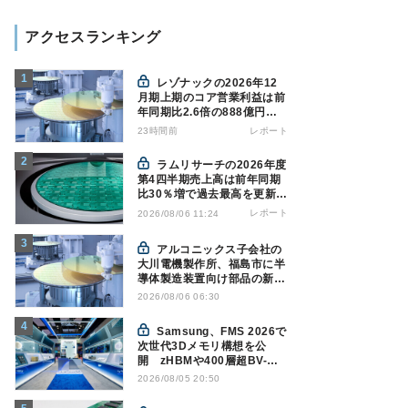
アクセスランキング
レゾナックの2026年12
月期上期のコア営業利益は前
年同期比2.6倍の888億円、
AI向け半導体材料が好調
23時間前
レポート
ラムリサーチの2026年度
第4四半期売上高は前年同期
比30％増で過去最高を更新、
NAND関連が好調
レポート
2026/08/06 11:24
アルコニックス子会社の
大川電機製作所、福島市に半
導体製造装置向け部品の新工
場建設を決定
2026/08/06 06:30
Samsung、FMS 2026で
次世代3Dメモリ構想を公
開 zHBMや400層超BV-
NANDを披露
2026/08/05 20:50