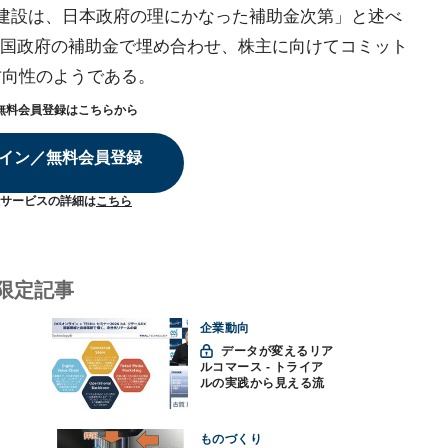
2工場建設は、日本政府の理にかなった補助金次第」と述べ
国政府の補助金で埋め合わせ、株主に向けてコミット
方向性のようである。
無料会員登録はこちらから
イン／無料会員登録
サービスの詳細は
こちら
限定記事
企業動向
データが変えるリア
ルコマース - トライア
ルの実践から見える流
通変革の未来
ものづくり