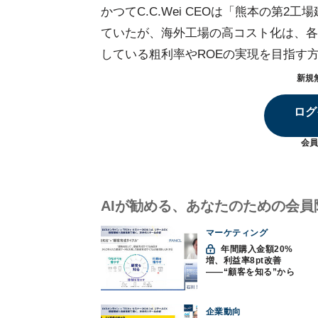
かつてC.C.Wei CEOは「熊本の第
ていたが、海外工場の高コスト化は、各
している粗利率やROEの実現を目指す
新規
ログ
会員
AIが勧める、あなたのための会員
マーケティング
年間購入金額20%
増、利益率8pt改善
——“顧客を知る”から
始まったファンケルの
通販変革と、次に見据
えるオムニチャネル
企業動向