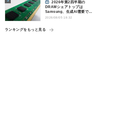
2026年第2四半期の
DRAMシェアトップは
Samsung、生成AI需要で競
争構図に変化
2026/08/05 18:32
Counterpoint調べ
ランキングをもっと見る