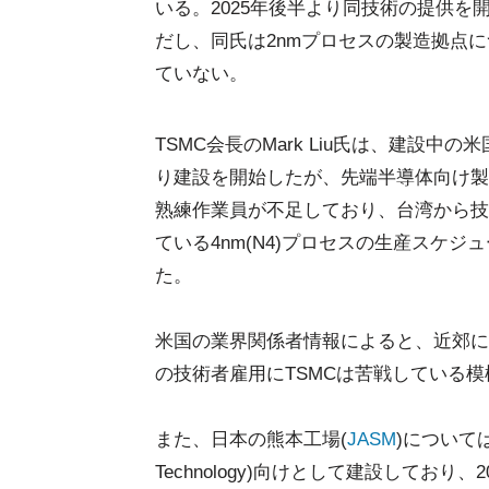
いる。2025年後半より同技術の提供を
だし、同氏は2nmプロセスの製造拠点
ていない。
TSMC会長のMark Liu氏は、建設中
り建設を開始したが、先端半導体向け製
熟練作業員が不足しており、台湾から技
ている4nm(N4)プロセスの生産スケジ
た。
米国の業界関係者情報によると、近郊にI
の技術者雇用にTSMCは苦戦している
また、日本の熊本工場(
JASM
)については、
Technology)向けとして建設してお