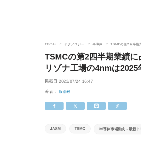
TECH+
テクノロジー
半導体
TSMCの第2四半期
TSMCの第2四半期業績
リゾナ工場の4nmは202
掲載日
2023/07/24 16:47
著者：
服部毅
JASM
TSMC
半導体市場動向 - 最新