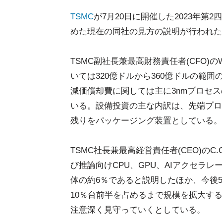
TSMC
が7月20日に開催した2023年
めた現在の同社の見方の説明が行われた
TSMC副社長兼最高財務責任者(CFO)のW
いては320億ドルから360億ドルの範囲
減価償却費に関しては主に3nmプロセ
いる。設備投資の主な内訳は、先端プロセ
残りをパッケージング装置としている。
TSMC社長兼最高経営責任者(CEO)のC
び推論向けCPU、GPU、AIアクセラ
体の約6％であると説明したほか、今後
10％台前半を占めるまで規模を拡大す
注意深く見守っていくとしている。