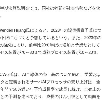
第2四半期決算説明会では、同社の幹部が社会情勢などを含
。
endell Huang氏によると、2023年の設備投資予算につ
の下限に近づくと予想しているという。また、2023年の
スの強化により、前年比20％半ばの増加と予想だとして
ス装置が70～80％で成熟プロセス装置が10～20％、
.C.Wei氏は、AI半導体の売上高のついて触れ、学習およ
レータと定義されるサーバAIプロセッサの売り上げは、全
5年間で50％近い年平均成長率で成長し続け、全売上の
るとの予測を述べており、成長のけん引役として動向を