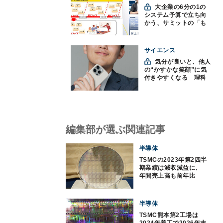
大企業の6分の1の
システム予算で立ち向
かう、サミットの「も
みくちゃDX」
サイエンス
気分が良いと、他人
の“かすかな笑顔”に気
付きやすくなる 理科
大など発見
編集部が選ぶ関連記事
半導体
TSMCの2023年第2四半
期業績は減収減益に、
年間売上高も前年比
10％減へ下方修正
半導体
TSMC熊本第2工場は
2024年着工で2026年末