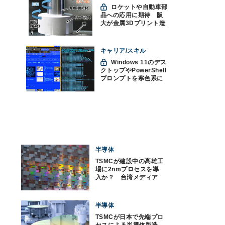
ロケットや自動車部
品への応用に期待 阪
大が金属3Dプリント造
形技術を高速化
キャリア/スキル
Windows 11のデス
クトップやPowerShell
プロンプトを寒色系に
して"涼"を取る
半導体
TSMCが建設中の高雄工
場に2nmプロセスを導
入か？ 台湾メディア
報道
半導体
TSMCが日本で先端プロ
セスによる半導体製造