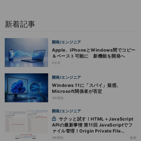
新着記事
開発/エンジニア
Apple、iPhoneとWindows間でコピー
＆ペースト可能に 新機能を開発へ
6分前
開発/エンジニア
Windows 11に「スパイ」疑惑、
Microsoft関係者が否定
3時間前
開発/エンジニア
サクッと試す！HTML＋JavaScript
APIの最新事情 第11回 JavaScriptでフ
ァイル管理！Origin Private File
Systemを活用する
4時間前
連載