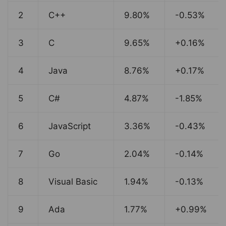
2
C++
9.80%
-0.53%
3
C
9.65%
+0.16%
4
Java
8.76%
+0.17%
5
C#
4.87%
-1.85%
6
JavaScript
3.36%
-0.43%
7
Go
2.04%
-0.14%
8
Visual Basic
1.94%
-0.13%
9
Ada
1.77%
+0.99%