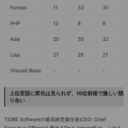
Fortran
11
33
31
PHP
12
8
6
Ada
20
35
32
Lisp
27
29
27
(Visual) Basic
-
-
-
上位言語に変化は見られず、10位前後で激しい競
り合い
TIOBE Softwareの最高経営責任者(CEO: Chief
Executive Officer)を務めるPaul Jansen氏は、この人