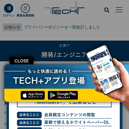
ログイン
新規会員登録
お知らせ
プライバシーポリシーを一部改訂しました
企業IT
開発/エンジニア
CLOSE
TECH+
企業IT
開発/エンジニア
プログラミング言語人気ランキング発表、Adaの生き残り予想も
プログラミング言語人気ランキング発表、
Adaの生き残り予想も
掲載日
2025/07/16 10:30
著者：
杉山貴章