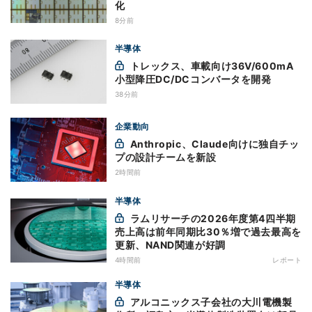
化
8分前
半導体
トレックス、車載向け36V/600mA
小型降圧DC/DCコンバータを開発
38分前
企業動向
Anthropic、Claude向けに独自チッ
プの設計チームを新設
2時間前
半導体
ラムリサーチの2026年度第4四半期
売上高は前年同期比30％増で過去最高を
更新、NAND関連が好調
4時間前
レポート
半導体
アルコニックス子会社の大川電機製