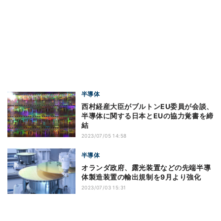
半導体
西村経産大臣がブルトンEU委員が会談、
半導体に関する日本とEUの協力覚書を締
結
2023/07/05 14:58
半導体
オランダ政府、露光装置などの先端半導
体製造装置の輸出規制を9月より強化
2023/07/03 15:31