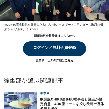
imecへの資金提供を発表したJan Jambonベルギー・フランダース政府首相
(右から2人目) (出所:imec)
新規無料会員登録はこちらから
ログイン／無料会員登録
会員サービスの詳細は
こちら
編集部が選ぶ関連記事
半導体
欧州版CHIPS法をEU理事会と議会が暫
定合意、430億ユーロを投じ欧州半導体
産業を強化