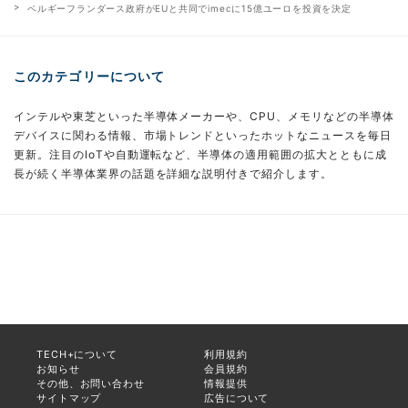
ベルギーフランダース政府がEUと共同でimecに15億ユーロを投資を決定
このカテゴリーについて
インテルや東芝といった半導体メーカーや、CPU、メモリなどの半導体
デバイスに関わる情報、市場トレンドといったホットなニュースを毎日
更新。注目のIoTや自動運転など、半導体の適用範囲の拡大とともに成
長が続く半導体業界の話題を詳細な説明付きで紹介します。
TECH+について
利用規約
お知らせ
会員規約
その他、お問い合わせ
情報提供
サイトマップ
広告について