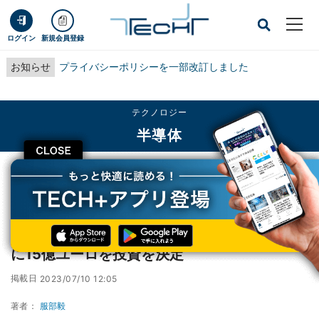
ログイン
新規会員登録
お知らせ
プライバシーポリシーを一部改訂しました
テクノロジー
半導体
CLOSE
TECH+
テクノロジー
半導体
ベルギーフランダース政府がEUと共同でimecに15億ユーロを投資を決定
ベルギーフランダース政府がEUと共同でimec
に15億ユーロを投資を決定
掲載日
2023/07/10 12:05
著者：
服部毅