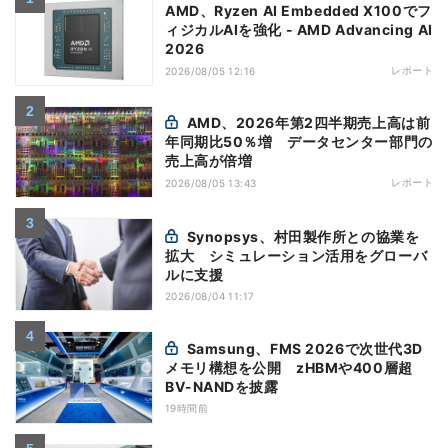
AMD、Ryzen AI Embedded X100でフ
ィジカルAIを強化 - AMD Advancing AI
2026
レポート
2026/08/05 12:16
AMD、2026年第2四半期売上高は前
年同期比50％増 データセンター部門の
売上高が倍増
レポート
2026/08/05 13:43
Synopsys、村田製作所との協業を
拡大 シミュレーション活用をグローバ
ルに支援
2026/08/04 11:17
Samsung、FMS 2026で次世代3D
メモリ構想を公開 zHBMや400層超
BV-NANDを披露
19時間前