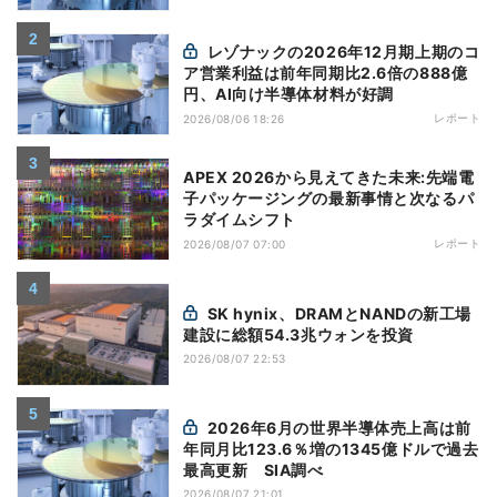
レゾナックの2026年12月期上期のコ
ア営業利益は前年同期比2.6倍の888億
円、AI向け半導体材料が好調
レポート
2026/08/06 18:26
APEX 2026から見えてきた未来:先端電
子パッケージングの最新事情と次なるパ
ラダイムシフト
レポート
2026/08/07 07:00
SK hynix、DRAMとNANDの新工場
建設に総額54.3兆ウォンを投資
2026/08/07 22:53
2026年6月の世界半導体売上高は前
年同月比123.6％増の1345億ドルで過去
最高更新 SIA調べ
2026/08/07 21:01