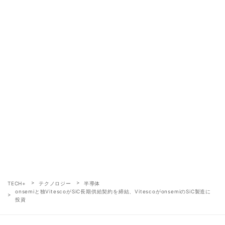
TECH+
テクノロジー
半導体
onsemiと独VitescoがSiC長期供給契約を締結、VitescoがonsemiのSiC製造に
投資