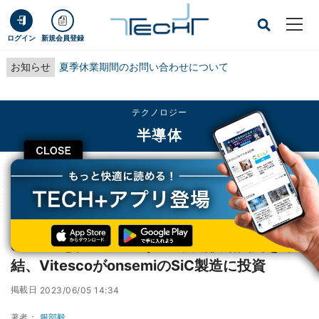
ログイン
新規会員登録
お知らせ
夏季休業期間のお問い合わせについて
テクノロジー
半導体
CLOSE
TECH+
テクノロジー
半導体
onsemiと独VitescoがSiC長期供給契約を締結、VitescoがonsemiのSiC製造に
投資
onsemiと独VitescoがSiC長期供給契約を締
結、VitescoがonsemiのSiC製造に投資
掲載日
2023/06/05 14:34
著者：
服部毅