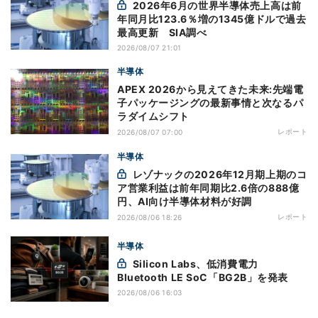
2026年6月の世界半導体売上高は前
年同月比123.6％増の1345億ドルで過去
最高更新 SIA調べ
2026/08/07 21:01
半導体
APEX 2026から見えてきた未来:先端電
子パッケージングの最新事情と次なるパ
ラダイムシフト
レポート
2026/08/07 07:00
半導体
レゾナックの2026年12月期上期のコ
ア営業利益は前年同期比2.6倍の888億
円、AI向け半導体材料が好調
レポート
2026/08/06 18:26
半導体
Silicon Labs、低消費電力
Bluetooth LE SoC「BG2B」を発表
2026/08/06 16:03