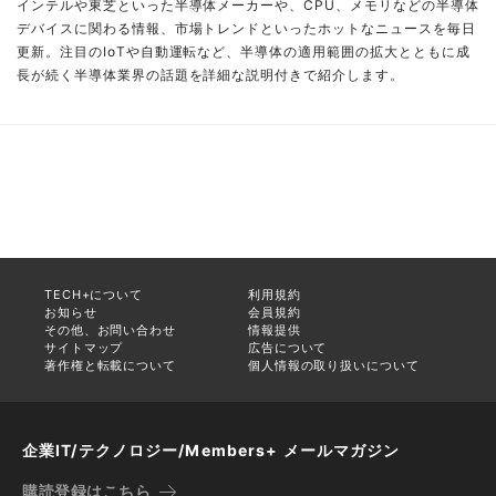
インテルや東芝といった半導体メーカーや、CPU、メモリなどの半導体
デバイスに関わる情報、市場トレンドといったホットなニュースを毎日
更新。注目のIoTや自動運転など、半導体の適用範囲の拡大とともに成
長が続く半導体業界の話題を詳細な説明付きで紹介します。
TECH+について
利用規約
お知らせ
会員規約
その他、お問い合わせ
情報提供
サイトマップ
広告について
著作権と転載について
個人情報の取り扱いについて
企業IT/テクノロジー/Members+ メールマガジン
購読登録はこちら