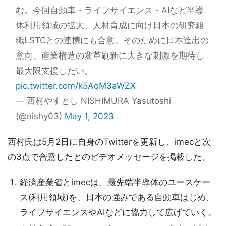
む。今回自動車・ライフサイエンス・AIなど半導
体利用領域の拡大、人材育成に向け日本の研究組
織LSTCとの連携にも合意。そのために日本進出の
意向。産業構造の変革刷新に大きな刺激を期待し
最大限支援したい。
pic.twitter.com/k5AqM3aWZX
— 西村やすとし NISHIMURA Yasutoshi
(@nishy03)
May 1, 2023
西村氏は5月2日に自身のTwitterを更新し、imecと次
の3点で合意したとのビデオメッセージを掲載した。
経済産業省とimecは、最先端半導体のユースケー
ス(利用領域)を、日本の強みである自動車はじめ、
ライフサイエンスやAIなどに協力して広げていく。