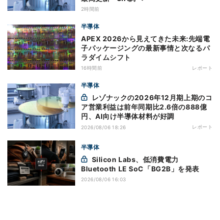
2時間前
半導体
APEX 2026から見えてきた未来:先端電
子パッケージングの最新事情と次なるパ
ラダイムシフト
16時間前
レポート
半導体
レゾナックの2026年12月期上期のコ
ア営業利益は前年同期比2.6倍の888億
円、AI向け半導体材料が好調
レポート
2026/08/06 18:26
半導体
Silicon Labs、低消費電力
Bluetooth LE SoC「BG2B」を発表
2026/08/06 16:03