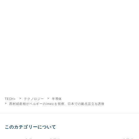
TECH+
テクノロジー
半導体
西村経産相がベルギーのimecを視察、日本での拠点設立を誘致
このカテゴリーについて