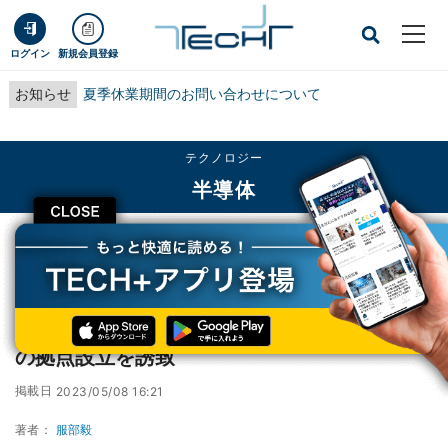
ログイン
新規会員登録
お知らせ
夏季休業期間のお問い合わせについて
テクノロジー
半導体
CLOSE
TECH+
テクノロジー
半導体
西村経産相がベルギーのimecを視察、日本での拠点設立を誘致
西村経産相がベルギーのimecを視察、日本で
の拠点設立を誘致
掲載日
2023/05/08 16:21
著者：
服部毅