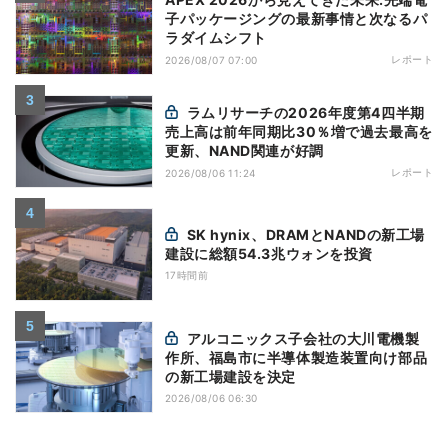
子パッケージングの最新事情と次なるパ
ラダイムシフト
レポート
2026/08/07 07:00
ラムリサーチの2026年度第4四半期
売上高は前年同期比30％増で過去最高を
更新、NAND関連が好調
レポート
2026/08/06 11:24
SK hynix、DRAMとNANDの新工場
建設に総額54.3兆ウォンを投資
17時間前
アルコニックス子会社の大川電機製
作所、福島市に半導体製造装置向け部品
の新工場建設を決定
2026/08/06 06:30