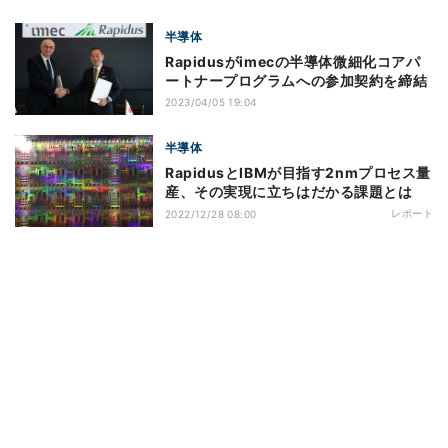
半導体
Rapidusがimecの半導体微細化コアパ
ートナープログラムへの参加契約を締結
2023/04/05 19:04
半導体
RapidusとIBMが目指す2nmプロセス量
産、その実現に立ちはだかる課題とは
レポート
2022/12/28 08:00