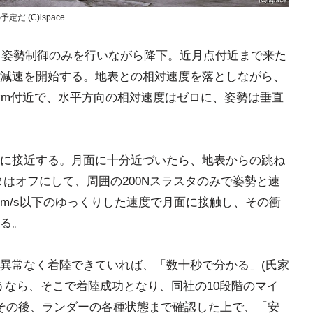
 (C)ispace
よる姿勢制御のみを行いながら降下。近月点付近まで来た
減速を開始する。地表との相対速度を落としながら、
km付近で、水平方向の相対速度はゼロに、姿勢は垂直
に接近する。月面に十分近づいたら、地表からの跳ね
タはオフにして、周囲の200Nスラスタのみで姿勢と速
m/s以下のゆっくりした速度で月面に接触し、その衝
る。
異常なく着陸できていれば、「数十秒で分かる」(氏家
うなら、そこで着陸成功となり、同社の10段階のマイ
その後、ランダーの各種状態まで確認した上で、「安