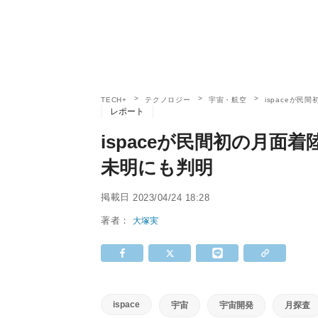
TECH+
テクノロジー
宇宙・航空
ispaceが
レポート
ispaceが民間初の月面
未明にも判明
掲載日
2023/04/24 18:28
著者：
大塚実
ispace
宇宙
宇宙開発
月探査