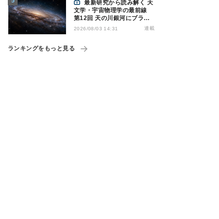
最新研究から読み解く 天
文学・宇宙物理学の最前線
第12回 天の川銀河にブラッ
クホール1億7000万個？ - 大
連載
2026/08/03 14:31
規模計算が描くその分布
ランキングをもっと見る