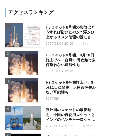
アクセスランキング
H3ロケット8号機の失敗はど
うすれば防げたのか? 浮かび
上がるリスク管理の難しさ
レポート
2026/08/07 20:00
H3ロケット9号機、8月10日
打上げへ 台風13号次第で条
件整わない可能性も
2026/08/07 15:15
H3ロケット9号機打上げ、8
月11日に変更 天候条件整わ
ない可能性も
10時間前
諸外国のロケットの最新動
向 中国の再使用ロケットと
インドのベンチャーロケット
の成功
レポート
2026/08/07 13:05