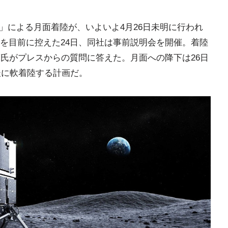
」による月面着陸が、いよいよ4月26日未明に行われ
を目前に控えた24日、同社は事前説明会を開催。着陸
亮氏がプレスからの質問に答えた。月面への降下は26日
後に軟着陸する計画だ。