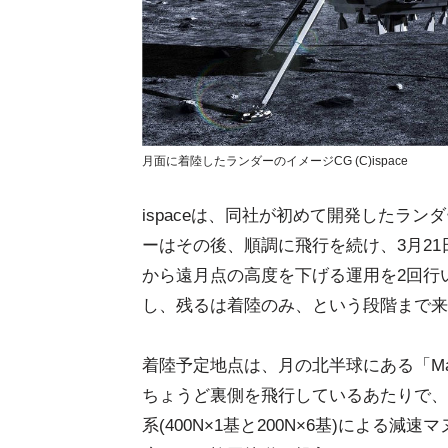
月面に着陸したランダーのイメージCG (C)ispace
ispaceは、同社が初めて開発したラン
ーはその後、順調に飛行を続け、3月2
から遠月点の高度を下げる運用を2回行い
し、残るは着陸のみ、という段階まで来
着陸予定地点は、月の北半球にある「Mare 
ちょうど裏側を飛行しているあたりで、
系(400N×1基と200N×6基)による減