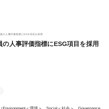
員の人事評価指標にESG項目を採用
の人事評価指標にESG項目を採用
（Environment＜環境＞、Social＜社会＞、Governance