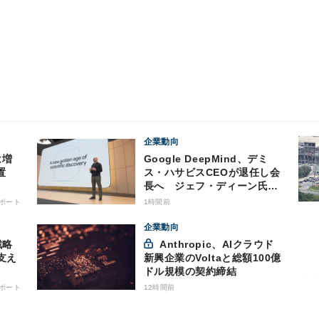
企業動向
は増
Google DeepMind、デミ
置
ス・ハサビスCEOが退任し会
長へ ジェフ・ディーン氏も
退社
ポート
1時間前
企業動向
Anthropic、AIクラウド
支え
新興企業のVoltaと総額100億
ドル規模の契約締結
ポート
12時間前