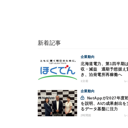
新着記事
企業動向
北海道電力、第1四半期
収・減益 通期予想据え
き、泊発電所再稼働へ
1分前
レ
企業動向
NetAppが2027年度戦略
を説明、AIの成果創出を
るデータ基盤に注力
2時間前
レ