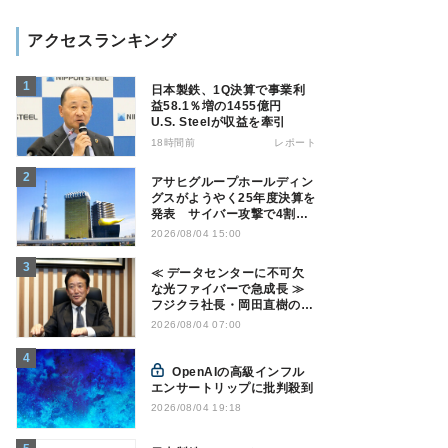
アクセスランキング
日本製鉄、1Q決算で事業利
益58.1％増の1455億円
U.S. Steelが収益を牽引
18時間前
レポート
アサヒグループホールディン
グスがようやく25年度決算を
発表 サイバー攻撃で4割減
益
2026/08/04 15:00
≪ データセンターに不可欠
な光ファイバーで急成長 ≫
フジクラ社長・岡田直樹の技
術論「見えない技術優位性、
2026/08/04 07:00
見えない差別化でトップの座
を！」
OpenAIの高級インフル
エンサートリップに批判殺到
2026/08/04 19:18