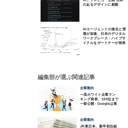
UI」プレビュー公開 丸み
のあるデザインに刷新
AIエージェントの進化と浸
透が加速、日本のデジタル
ワークプレース・ハイプサ
イクルをガートナーが発表
編集部が選ぶ関連記事
企業動向
一流ホワイト企業ラン
キング発表、100位まで
一挙公開 - Googleは第
2位
企業動向
JR東日本、新卒初任給