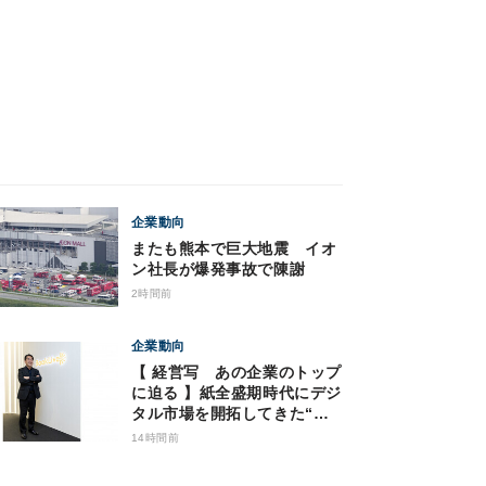
企業動向
またも熊本で巨大地震 イオ
ン社長が爆発事故で陳謝
2時間前
企業動向
【 経営写 あの企業のトップ
に迫る 】紙全盛期時代にデジ
タル市場を開拓してきた“電
子コミックの父” BookLive
14時間前
社長・淡野 正