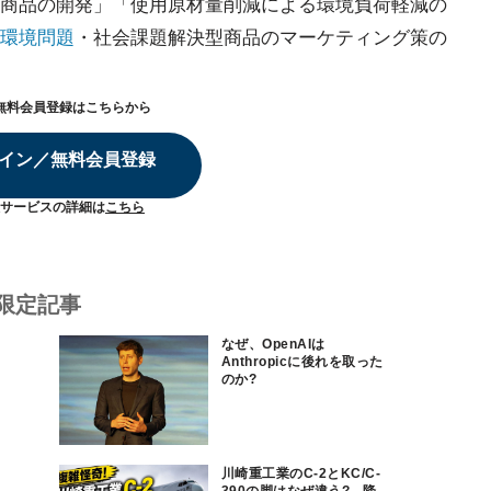
商品の開発」「使用原材量削減による環境負荷軽減の
環境問題
・社会課題解決型商品のマーケティング策の
無料会員登録はこちらから
イン／無料会員登録
サービスの詳細は
こちら
限定記事
なぜ、OpenAIは
Anthropicに後れを取った
のか?
川崎重工業のC-2とKC/C-