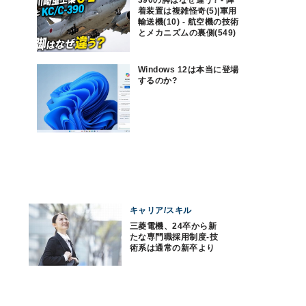
390の脚はなぜ違う? - 降
着装置は複雑怪奇(5)|軍用
輸送機(10) - 航空機の技術
とメカニズムの裏側(549)
Windows 12は本当に登場
するのか?
キャリア/スキル
三菱電機、24卒から新
たな専門職採用制度-技
術系は通常の新卒より
高待遇