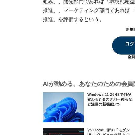
組み」、開発部門であれば「環境配慮型
推進」、マーケティング部門であれば「
推進」を評価するという。
新規
ログ
会員
AIが勧める、あなたのための会員
Windows 11 26H2で何が
変わる? タスクバー復活な
ど注目の新機能3つ
VS Code、新UI「モダン