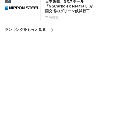
日本製鉄、GXスチール
「NSCarbolex Neutral」が
国交省のグリーン鉄試行工事
に採用
21時間前
ランキングをもっと見る