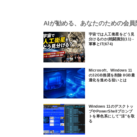
AIが勧める、あなたのための会員
宇宙では人工衛星をどう見
分けるのか|戦闘識別(11) -
軍事とIT(674)
Microsoft、Windows 11
の32GB推奨を削除 8GB最
適化を進める狙いとは
Windows 11のデスクトッ
プやPowerShellプロンプ
トを寒色系にして"涼"を取
る