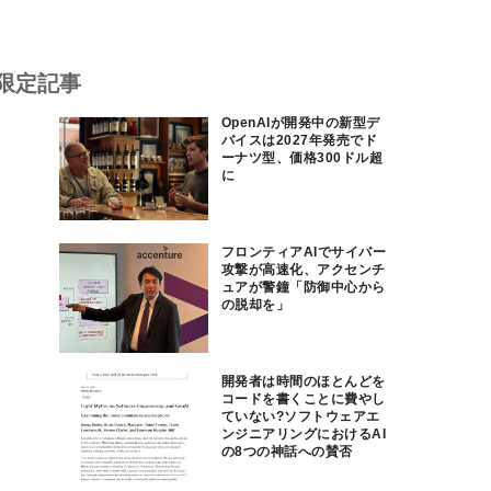
限定記事
OpenAIが開発中の新型デ
バイスは2027年発売でド
ーナツ型、価格300ドル超
に
フロンティアAIでサイバー
攻撃が高速化、アクセンチ
ュアが警鐘「防御中心から
の脱却を」
開発者は時間のほとんどを
コードを書くことに費やし
ていない?ソフトウェアエ
ンジニアリングにおけるAI
の8つの神話への賛否