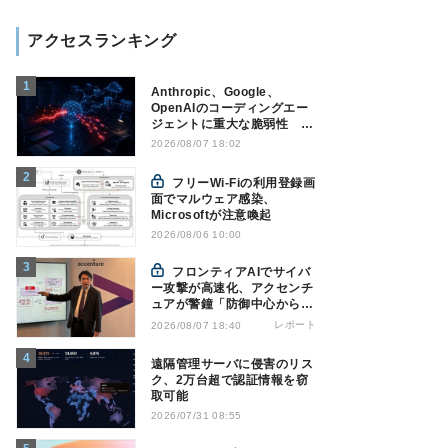
アクセスランキング
Anthropic、Google、
OpenAIのコーディングエー
ジェントに重大な脆弱性 認
証情報窃取などの恐れ
2026/08/07 18:02
フリーWi-Fiの利用登録画
面でマルウェア感染、
Microsoftが注意喚起
2026/08/06 10:00
フロンティアAIでサイバ
ー攻撃が高速化、アクセンチ
ュアが警鐘「防御中心からの
脱却を」
レポート
2026/08/07 18:40
遠隔管理サーバに侵害のリス
ク、2万台超で認証情報を窃
取可能
2026/07/31 08:55