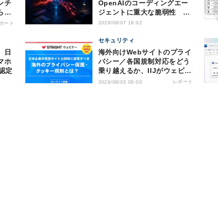
ンチ
OpenAIのコーディングエー
らの
ジェントに重大な脆弱性 認
証情報窃取などの恐れ
2026/08/07 18:02
ポート
セキュリティ
、日
海外向けWebサイトのプライ
マホ
バシー／各国規制対応をどう
認定
乗り越えるか、IIJがウェビナ
ー開催
レポート
2026/08/03 08:00