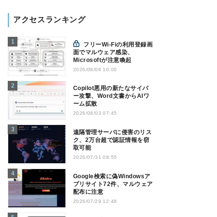
アクセスランキング
フリーWi-Fiの利用登録画
面でマルウェア感染、
Microsoftが注意喚起
2026/08/06 10:00
Copilot悪用の新たなサイバ
ー攻撃、Word文書からAIワ
ーム拡散
2026/08/03 07:45
遠隔管理サーバに侵害のリス
ク、2万台超で認証情報を窃
取可能
2026/07/31 08:55
Google検索に偽Windowsア
プリサイト72件、マルウェア
配布に注意
2026/07/29 12:48