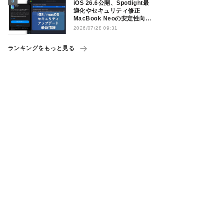
iOS 26.6公開、Spotlight最
適化やセキュリティ修正
MacBook Neoの安定性向上
も
2026/07/28 09:31
ランキングをもっと見る