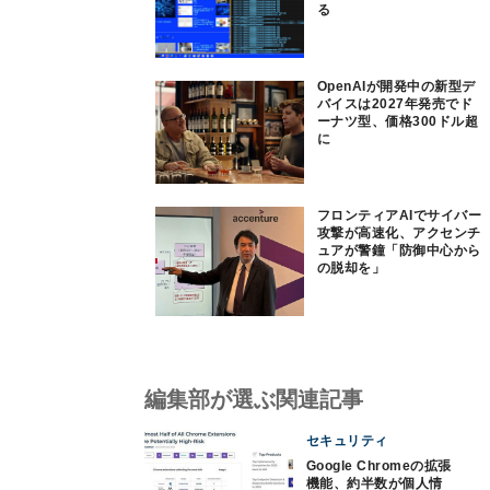
る
OpenAIが開発中の新型デ
バイスは2027年発売でド
ーナツ型、価格300ドル超
に
フロンティアAIでサイバー
攻撃が高速化、アクセンチ
ュアが警鐘「防御中心から
の脱却を」
編集部が選ぶ関連記事
セキュリティ
Google Chromeの拡張
機能、約半数が個人情