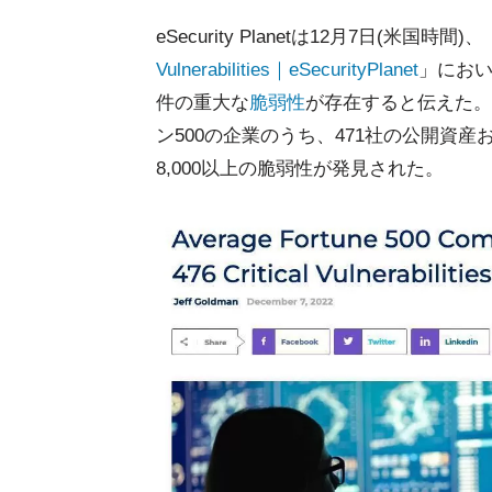
eSecurity Planetは12月7日(米国時間)、
Vulnerabilities｜eSecurityPlanet
」におい
件の重大な
脆弱性
が存在すると伝えた。セ
ン500の企業のうち、471社の公開資
8,000以上の脆弱性が発見された。