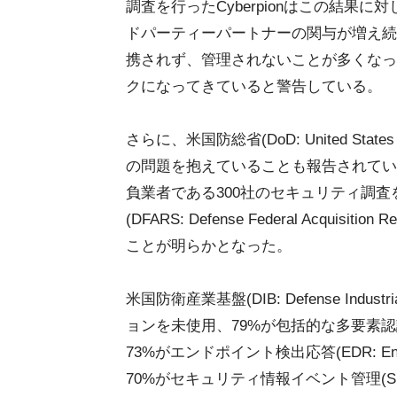
調査を行ったCyberpionはこの結
ドパーティーパートナーの関与が増え続
携されず、管理されないことが多くなっ
クになってきていると警告している。
さらに、米国防総省(DoD: United State
の問題を抱えていることも報告されている。
負業者である300社のセキュリティ調査
(DFARS: Defense Federal Acquisi
ことが明らかとなった。
米国防衛産業基盤(DIB: Defense Ind
ョンを未使用、79%が包括的な多要素認証(MFA: 
73%がエンドポイント検出応答(EDR: Endpoi
70%がセキュリティ情報イベント管理(SIEM: Secu