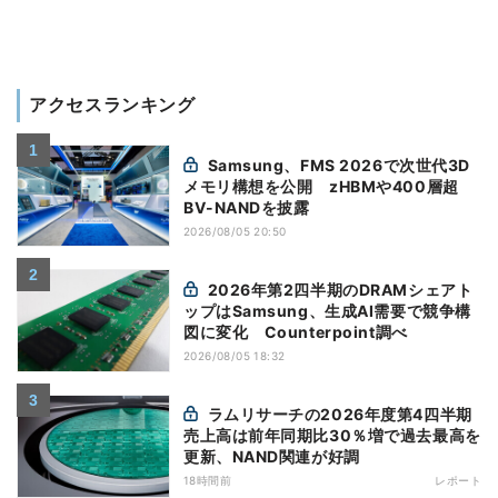
アクセスランキング
Samsung、FMS 2026で次世代3D
メモリ構想を公開 zHBMや400層超
BV-NANDを披露
2026/08/05 20:50
2026年第2四半期のDRAMシェアト
ップはSamsung、生成AI需要で競争構
図に変化 Counterpoint調べ
2026/08/05 18:32
ラムリサーチの2026年度第4四半期
売上高は前年同期比30％増で過去最高を
更新、NAND関連が好調
18時間前
レポート