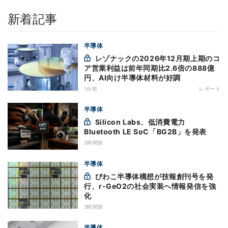
新着記事
半導体
レゾナックの2026年12月期上期のコ
ア営業利益は前年同期比2.6倍の888億
円、AI向け半導体材料が好調
1分前
レポート
半導体
Silicon Labs、低消費電力
Bluetooth LE SoC「BG2B」を発表
2時間前
半導体
びわこ半導体構想が技報創刊号を発
行、r-GeO2の社会実装へ情報発信を強
化
3時間前
半導体