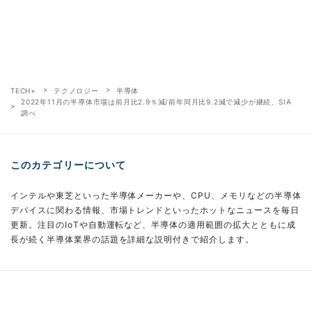
TECH+
テクノロジー
半導体
2022年11月の半導体市場は前月比2.9％減/前年同月比9.2減で減少が継続、SIA
調べ
このカテゴリーについて
インテルや東芝といった半導体メーカーや、CPU、メモリなどの半導体
デバイスに関わる情報、市場トレンドといったホットなニュースを毎日
更新。注目のIoTや自動運転など、半導体の適用範囲の拡大とともに成
長が続く半導体業界の話題を詳細な説明付きで紹介します。