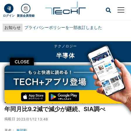
ログイン
新規会員登録
お知らせ
プライバシーポリシーを一部改訂しました
テクノロジー
半導体
CLOSE
TECH+
テクノロジー
半導体
2022年11月の半導体市場は前月比2.9％減/前年同月比9.2減で減少が継続、SIA
調べ
2022年11月の半導体市場は前月比2.9％減/前
年同月比9.2減で減少が継続、SIA調べ
掲載日
2023/01/12 13:48
著者：
服部毅