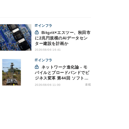
ITインフラ
Bitgrit×エスツー、秋田市
に2兆円規模のAIデータセン
ター建設を計画か
2026/08/06 16:41
ITインフラ
ネットワーク進化論 - モ
バイルとブロードバンドでビ
ジネス変革 第44回 ソフトバ
ンクが「HAPS」のプレ商用
連載
2026/08/06 11:00
サービス開始を表明、本格的
な商用展開のめどは