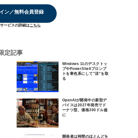
イン／無料会員登録
サービスの詳細は
こちら
限定記事
Windows 11のデスクトッ
プやPowerShellプロンプ
トを寒色系にして"涼"を取
る
OpenAIが開発中の新型デ
バイスは2027年発売でド
ーナツ型、価格300ドル超
に
開発者は時間のほとんどを