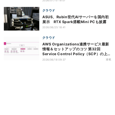
2026/07/15 19:07
クラウド
ASUS、Rubin世代AIサーバーを国内初
展示 RTX Spark搭載Mini PCも披露
2026/06/25 18:41
クラウド
AWS Organizations連携サービス最新
情報＆セットアップのコツ 第32回
Service Control Policy（SCP）の上限
緩和のアップデートがもたらすメリット
連載
2026/06/18 09:37