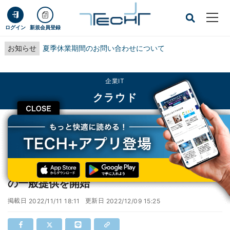
ログイン
新規会員登録
お知らせ
夏季休業期間のお問い合わせについて
企業IT
クラウド
CLOSE
TECH+
企業IT
クラウド
スノーフレイク、「Snowpark for Python」の一般提供を開始
スノーフレイク、「Snowpark for Python」
の一般提供を開始
掲載日
更新日
2022/11/11 18:11
2022/12/09 15:25