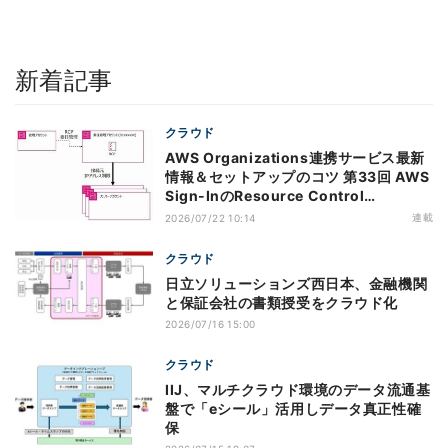
新着記事
クラウド
AWS Organizations連携サービス最新
情報＆セットアップのコツ 第33回 AWS
Sign-InのResource Control
Policy（RCP）対応のメリットと注意点
連載
2026/07/22 10:14
クラウド
日立ソリューションズ西日本、金融機関
と保証会社の書類授受をクラウド化
2026/07/16 15:00
クラウド
IIJ、マルチクラウド環境のデータ流通基
盤で「eシール」活用しデータ真正性確
保