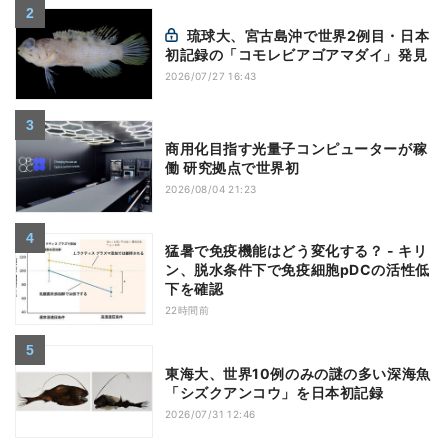
琉球大、宮古島沖で世界2例目・日本
初記録の「コモレビアゴアマダイ」発見
2026/07/27 16:43
商用化目指す光量子コンピューターが稼
働 研究拠点で世界初
2026/08/04 21:23
猛暑で免疫機能はどう変化する？ - キリ
ン、脱水条件下で免疫細胞pDCの活性低
下を確認
22時間前
東海大、世界10例のみの謎の多い深海魚
「シズクアンコウ」を日本初記録
2026/07/31 12:46