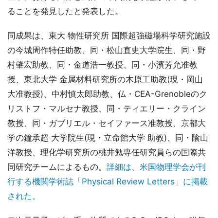
ることを発見したと発表した。
同成果は、東大 物性研究所 国際超強磁場科学研究施設
の今城周作特任助教、同・松山直史大学院生、同・野
村肇宏助教、同・金道浩一教授、同・小濱芳允准教
授、東北大学 金属材料研究所の木原工助教(現・岡山
大准教授)、中村慎太郎助教、仏・CEA-Grenobleのク
リストフ・マルセナ教授、同・ティエリー・クライン
教授、同・ガブリエル・セイファース准教授、京都大
学の鐘承超 大学院生(現・立命館大学 助教)、同・陰山
洋教授、理化学研究所の桃井勉専任研究員らの国際共
同研究チームによるもの。
詳細は、米国物理学会が刊
行する機関学術誌「Physical Review Letters」に掲載
された。