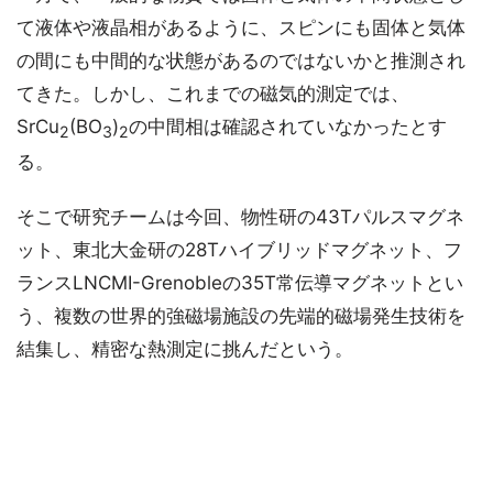
て液体や液晶相があるように、スピンにも固体と気体
の間にも中間的な状態があるのではないかと推測され
てきた。しかし、これまでの磁気的測定では、
SrCu
(BO
)
の中間相は確認されていなかったとす
2
3
2
る。
そこで研究チームは今回、物性研の43Tパルスマグネ
ット、東北大金研の28Tハイブリッドマグネット、フ
ランスLNCMI-Grenobleの35T常伝導マグネットとい
う、複数の世界的強磁場施設の先端的磁場発生技術を
結集し、精密な熱測定に挑んだという。