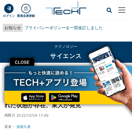
ログイン
新規会員登録
お知らせ
プライバシーポリシーを一部改訂しました
テクノロジー
サイエンス
CLOSE
TECH+
テクノロジー
サイエンス
「磁気的な悪魔の階段」の手前に磁気的に隠れた状態が存在、東大が発見
「磁気的な悪魔の階段」の手前に磁気的に隠
れた状態が存在、東大が発見
掲載日
2022/10/04 17:49
著者：
波留久泉