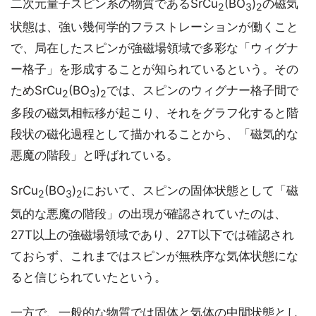
二次元量子スピン系の物質であるSrCu
(BO
)
の磁気
2
3
2
状態は、強い幾何学的フラストレーションが働くこと
で、局在したスピンが強磁場領域で多彩な「ウィグナ
ー格子」を形成することが知られているという。その
ためSrCu
(BO
)
では、スピンのウィグナー格子間で
2
3
2
多段の磁気相転移が起こり、それをグラフ化すると階
段状の磁化過程として描かれることから、「磁気的な
悪魔の階段」と呼ばれている。
SrCu
(BO
)
において、スピンの固体状態として「磁
2
3
2
気的な悪魔の階段」の出現が確認されていたのは、
27T以上の強磁場領域であり、27T以下では確認され
ておらず、これまではスピンが無秩序な気体状態にな
ると信じられていたという。
一方で、一般的な物質では固体と気体の中間状態とし