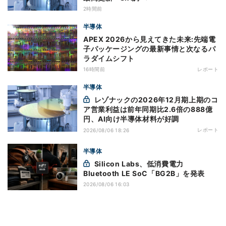
2時間前
半導体
APEX 2026から見えてきた未来:先端電
子パッケージングの最新事情と次なるパ
ラダイムシフト
16時間前
レポート
半導体
レゾナックの2026年12月期上期のコ
ア営業利益は前年同期比2.6倍の888億
円、AI向け半導体材料が好調
レポート
2026/08/06 18:26
半導体
Silicon Labs、低消費電力
Bluetooth LE SoC「BG2B」を発表
2026/08/06 16:03