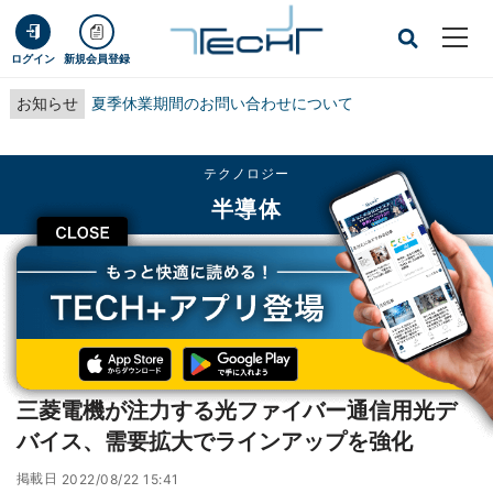
ログイン
新規会員登録
お知らせ
夏季休業期間のお問い合わせについて
テクノロジー
半導体
CLOSE
TECH+
テクノロジー
半導体
三菱電機が注力する光ファイバー通信用光デバイス、需要拡大でラインアップを
強化
レポート
三菱電機が注力する光ファイバー通信用光デ
バイス、需要拡大でラインアップを強化
掲載日
2022/08/22 15:41