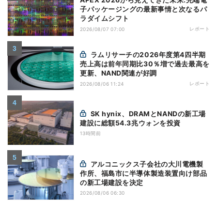
子パッケージングの最新事情と次なるパ
ラダイムシフト
レポート
2026/08/07 07:00
ラムリサーチの2026年度第4四半期
売上高は前年同期比30％増で過去最高を
更新、NAND関連が好調
レポート
2026/08/06 11:24
SK hynix、DRAMとNANDの新工場
建設に総額54.3兆ウォンを投資
13時間前
アルコニックス子会社の大川電機製
作所、福島市に半導体製造装置向け部品
の新工場建設を決定
2026/08/06 06:30