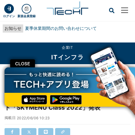
ログイン
新規会員登録
お知らせ
夏季休業期間のお問い合わせについて
企業IT
ITインフラ
CLOSE
TECH+
企業IT
ITインフラ
Ｓｋｙ、タブレットに対応した学習活動ソフト「SKYMENU Class 2022」発表
Ｓｋｙ、タブレットに対応した学習活動ソフ
ト「SKYMENU Class 2022」発表
掲載日
2022/06/06 10:23