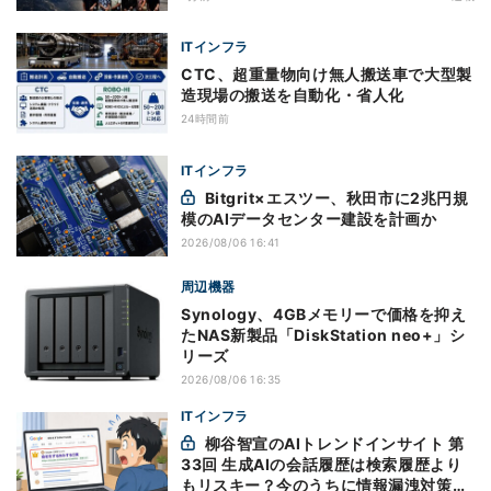
ITインフラ
CTC、超重量物向け無人搬送車で大型製
造現場の搬送を自動化・省人化
24時間前
ITインフラ
Bitgrit×エスツー、秋田市に2兆円規
模のAIデータセンター建設を計画か
2026/08/06 16:41
周辺機器
Synology、4GBメモリーで価格を抑え
たNAS新製品「DiskStation neo+」シ
リーズ
2026/08/06 16:35
ITインフラ
柳谷智宣のAIトレンドインサイト 第
33回 生成AIの会話履歴は検索履歴より
もリスキー？今のうちに情報漏洩対策を