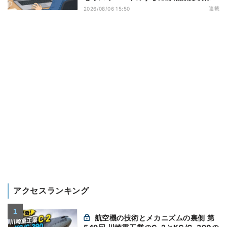
万全にしておこう
連載
2026/08/06 15:50
アクセスランキング
航空機の技術とメカニズムの裏側 第