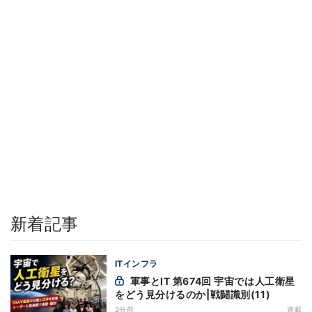
新着記事
ITインフラ
軍事とIT 第674回 宇宙では人工衛星
をどう見分けるのか|戦闘識別(11)
2分前
連載