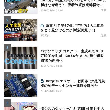
549回 川崎重工業のC-2とKC/C-390の
脚はなぜ違う? - 降着装置は複雑怪奇
(5)|軍用輸送機(10)
連載
2026/08/04 09:05
軍事とIT 第674回 宇宙では人工衛星
をどう見分けるのか|戦闘識別(11)
4時間前
連載
パナソニック コネクト、生成AIで78.8
万時間を削減 2030年までに総労働時
間10％削減へ
2026/07/30 13:18
Bitgrit×エスツー、秋田市に2兆円規
模のAIデータセンター建設を計画か
2026/08/06 16:41
情シスのタマちゃん３ 第55回 出社中の