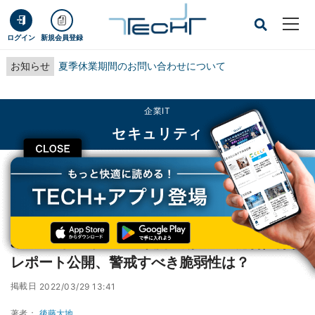
ログイン
新規会員登録
お知らせ
夏季休業期間のお問い合わせについて
企業IT
セキュリティ
CLOSE
TECH+
企業IT
セキュリティ
JPCERT/CC、2021年度上期のICS脆弱性分析レポート公開、警戒すべき脆弱性
は？
JPCERT/CC、2021年度上期のICS脆弱性分析
レポート公開、警戒すべき脆弱性は？
掲載日
2022/03/29 13:41
著者：
後藤大地