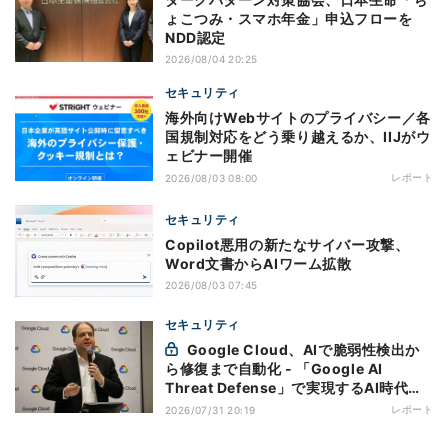
ょこつみ・スマホ年金」申込フローを
NDD認定
2026/08/04 20:25
セキュリティ
海外向けWebサイトのプライバシー／各
国規制対応をどう乗り越えるか、IIJがウ
ェビナー開催
レポート
2026/08/03 08:00
セキュリティ
Copilot悪用の新たなサイバー攻撃、
Word文書からAIワーム拡散
2026/08/03 07:45
セキュリティ
Google Cloud、AIで脆弱性検出か
ら修復まで自動化 - 「Google AI
Threat Defense」で実現するAI時代の
防御戦略
レポート
2026/07/31 20:19