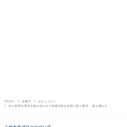
TECH+
企業IT
セキュリティ
AIと犯罪心理学を組み合わせて特殊詐欺を未然に防ぐ研究 - 富士通など
このカテゴリーについて