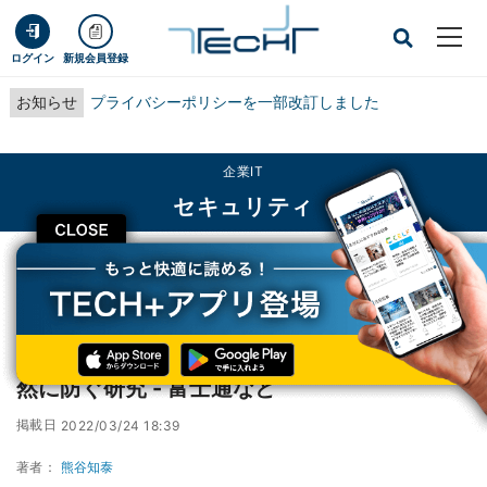
ログイン
新規会員登録
お知らせ
プライバシーポリシーを一部改訂しました
企業IT
セキュリティ
CLOSE
TECH+
企業IT
セキュリティ
AIと犯罪心理学を組み合わせて特殊詐欺を未然に防ぐ研究 - 富士通など
AIと犯罪心理学を組み合わせて特殊詐欺を未
然に防ぐ研究 - 富士通など
掲載日
2022/03/24 18:39
著者：
熊谷知泰