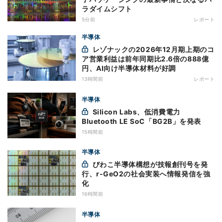
ラダイムシフト
5分前
レポート
半導体
レゾナックの2026年12月期上期のコ
ア営業利益は前年同期比2.6倍の888億
円、AI向け半導体材料が好調
13時間前
レポート
半導体
Silicon Labs、低消費電力
Bluetooth LE SoC「BG2B」を発表
15時間前
半導体
びわこ半導体構想が技報創刊号を発
行、r-GeO2の社会実装へ情報発信を強
化
16時間前
半導体