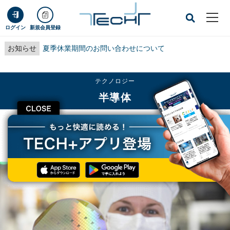
ログイン
新規会員登録
お知らせ
夏季休業期間のお問い合わせについて
テクノロジー
半導体
CLOSE
TECH+
テクノロジー
半導体
Boschが車載パワー半導体用6/8インチウェハラインを拡張、4億ユーロを投資