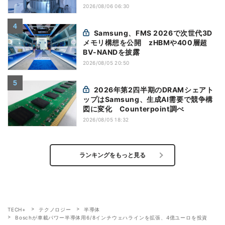
2026/08/06 06:30
Samsung、FMS 2026で次世代3D
メモリ構想を公開 zHBMや400層超
BV-NANDを披露
2026/08/05 20:50
2026年第2四半期のDRAMシェアト
ップはSamsung、生成AI需要で競争構
図に変化 Counterpoint調べ
2026/08/05 18:32
ランキングをもっと見る
TECH+
テクノロジー
半導体
Boschが車載パワー半導体用6/8インチウェハラインを拡張、4億ユーロを投資