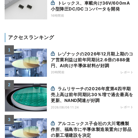
トレックス、車載向け36V/600mA
小型降圧DC/DCコンバータを開発
16時間前
アクセスランキング
レゾナックの2026年12月期上期のコ
ア営業利益は前年同期比2.6倍の888億
円、AI向け半導体材料が好調
20時間前
レポート
ラムリサーチの2026年度第4四半期
売上高は前年同期比30％増で過去最高を
更新、NAND関連が好調
レポート
2026/08/06 11:24
アルコニックス子会社の大川電機製
作所、福島市に半導体製造装置向け部品
の新工場建設を決定